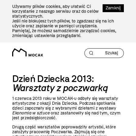
Przejdź
Używamy plików cookies, aby ułatwić Ci
Do
Zamknij
korzystanie z naszego serwisu oraz do celów
Treści
statystycznych.
Jeśli nie blokujesz tych plików, to zgadzasz się na ich
użycie oraz zapisanie w pamięci urządzenia.
Pamiętaj, że możesz samodzielnie zarządzać cookies,
zmieniając ustawienia przeglądarki.
Dzień Dziecka 2013:
Warsztaty z poczwarką
1 czerwca
2013 roku
w MOCAK-u odbyły się warsztaty
artystyczne z okazji Dnia Dziecka. Podczas spotkania
dzieci zapoznały się z wybranymi dziełami z wystawy
Ekonomia w sztuce
oraz zastanowiły się nad tym, czym
jest przedsiębiorczość.
Drugą część warsztatów poprowadziły artystki, które
założyły pracownię Poczwarka. Zajmują się one