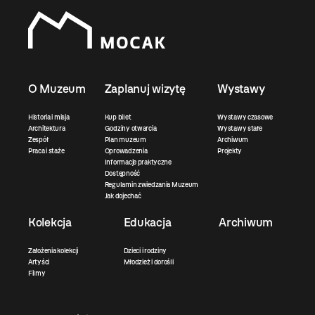
O Muzeum
Zaplanuj wizytę
Wystawy
Historia i misja
Kup bilet
Wystawy czasowe
Architektura
Godziny otwarcia
Wystawy stałe
Zespół
Plan muzeum
Archiwum
Praca i staże
Oprowadzenia
Projekty
Informacje praktyczne
Dostępność
Regulamin zwiedzania Muzeum
Jak dojechać
Kolekcja
Edukacja
Archiwum
Założenia kolekcji
Dzieci i rodziny
Artyści
Młodzież i dorośli
Filmy