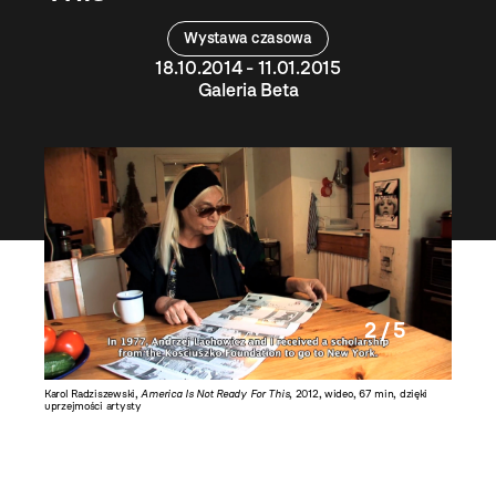
Wystawa czasowa
18.10.2014 - 11.01.2015
Galeria Beta
2 / 5
artysty
Karol Radziszewski,
America Is Not Ready For This
, 2012, wideo, 67 min, dzięki
Karol Ra
uprzejmości artysty
dzięki u