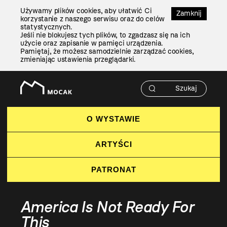
Przejdź
Używamy plików cookies, aby ułatwić Ci
Do
Zamknij
korzystanie z naszego serwisu oraz do celów
Treści
statystycznych.
Jeśli nie blokujesz tych plików, to zgadzasz się na ich
użycie oraz zapisanie w pamięci urządzenia.
Pamiętaj, że możesz samodzielnie zarządzać cookies,
zmieniając ustawienia przeglądarki.
O WYSTAWIE
ARTYŚCI
PATRONAT
America Is Not Ready For
This