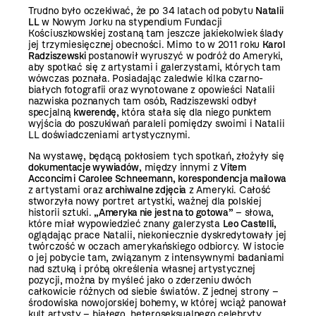
Trudno było oczekiwać, że po 34 latach od pobytu
Natalii
LL
w Nowym Jorku na stypendium Fundacji
Kościuszkowskiej zostaną tam jeszcze jakiekolwiek ślady
jej trzymiesięcznej obecności. Mimo to w 2011 roku
Karol
Radziszewski
postanowił wyruszyć w podróż do Ameryki,
aby spotkać się z artystami i galerzystami, których tam
wówczas poznała. Posiadając zaledwie kilka czarno-
białych fotografii oraz wynotowane z opowieści Natalii
nazwiska poznanych tam osób, Radziszewski odbył
specjalną
kwerendę
, która stała się dla niego punktem
wyjścia do poszukiwań paraleli pomiędzy swoimi i Natalii
LL doświadczeniami artystycznymi.
Na wystawę, będącą pokłosiem tych spotkań, złożyły się
dokumentacje wywiadów
, między innymi z
Vitem
Acconcim i
Carolee Schneemann
,
korespondencja mailowa
z artystami oraz
archiwalne zdjęcia
z Ameryki. Całość
stworzyła nowy portret artystki, ważnej dla polskiej
historii sztuki.
„Ameryka nie jest na to gotowa”
– słowa,
które miał wypowiedzieć znany galerzysta
Leo Castelli,
oglądając prace Natalii, niekoniecznie dyskredytowały jej
twórczość w oczach amerykańskiego odbiorcy. W istocie
o jej pobycie tam, związanym z intensywnymi badaniami
nad sztuką i próbą określenia własnej artystycznej
pozycji, można by myśleć jako o zderzeniu dwóch
całkowicie różnych od siebie światów. Z jednej strony –
środowiska nowojorskiej bohemy, w której wciąż panował
kult artysty – białego, heteroseksualnego celebryty.