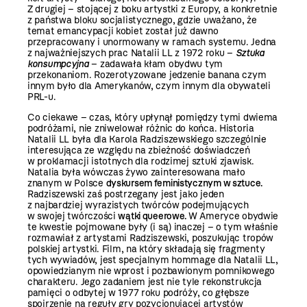
Z drugiej – stojącej z boku artystki z Europy, a konkretnie
z państwa bloku socjalistycznego, gdzie uważano, że
temat emancypacji kobiet został już dawno
przepracowany i unormowany w ramach systemu. Jedna
z najważniejszych prac Natalii LL z 1972 roku –
Sztuka
konsumpcyjna
– zadawała kłam obydwu tym
przekonaniom. Rozerotyzowane jedzenie banana czym
innym było dla Amerykanów, czym innym dla obywateli
PRL-u.
Co ciekawe – czas, który upłynął pomiędzy tymi dwiema
podróżami, nie zniwelował różnic do końca. Historia
Natalii LL była dla Karola Radziszewskiego szczególnie
interesująca ze względu na zbieżność doświadczeń
w proklamacji istotnych dla rodzimej sztuki zjawisk.
Natalia była wówczas żywo zainteresowana mało
znanym w Polsce
dyskursem feministycznym w sztuce.
Radziszewski zaś postrzegany jest jako jeden
z najbardziej wyrazistych twórców podejmujących
w swojej twór­czości
wątki queerowe.
W Ameryce obydwie
te kwestie pojmowane były (i są) inaczej – o tym właśnie
rozmawiał z artystami Radziszewski, poszukując tropów
polskiej artystki. Film, na który składają się fragmenty
tych wywiadów, jest specjalnym hommage dla Natalii LL,
opowiedzianym nie wprost i pozbawionym pomnikowego
charakteru. Jego zadaniem jest nie tyle rekonstrukcja
pamięci o odbytej w 1977 roku podróży, co głębsze
spojrzenie na reguły gry pozycjonującej artystów