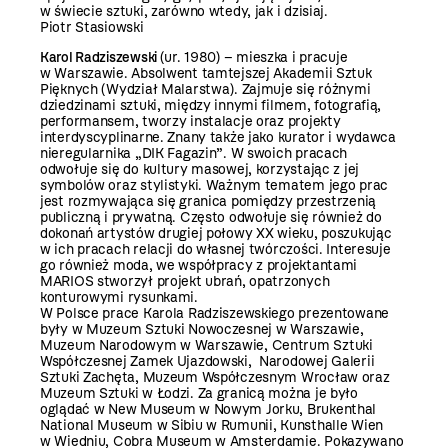
w świecie sztuki, zarówno wtedy, jak i dzisiaj.
Piotr Stasiowski
Karol Radziszewski
(ur. 1980) – mieszka i pracuje
w Warszawie. Absolwent tamtejszej Akademii Sztuk
Pięknych (Wydział Malarstwa). Zajmuje się różnymi
dziedzinami sztuki, między innymi filmem, fotografią,
performansem, tworzy instalacje oraz projekty
interdyscyplinarne. Znany także jako kurator i wydawca
nieregularnika „DIK Fagazin”. W swoich pracach
odwołuje się do kultury masowej, korzystając z jej
symbolów oraz stylistyki. Ważnym tematem jego prac
jest rozmywająca się granica pomiędzy przestrzenią
publiczną i prywatną. Często odwołuje się również do
dokonań artystów drugiej połowy XX wieku, poszukując
w ich pracach relacji do własnej twórczości. Interesuje
go również moda, we współpracy z projektantami
MARIOS stworzył projekt ubrań, opatrzonych
konturowymi rysunkami.
W Polsce prace Karola Radziszewskiego prezentowane
były w Muzeum Sztuki Nowoczesnej w Warszawie,
Muzeum Narodowym w Warszawie, Centrum Sztuki
Współczesnej Zamek Ujazdowski, Narodowej Galerii
Sztuki Zachęta, Muzeum Współczesnym Wrocław oraz
Muzeum Sztuki w Łodzi. Za granicą można je było
oglądać w New Museum w Nowym Jorku, Brukenthal
National Museum w Sibiu w Rumunii, Kunsthalle Wien
w Wiedniu, Cobra Museum w Amsterdamie. Pokazywano