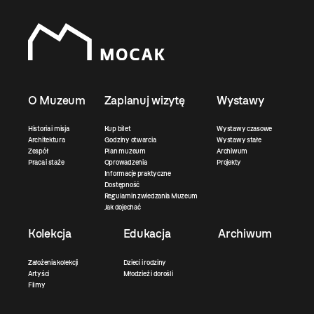
O Muzeum
Zaplanuj wizytę
Wystawy
Historia i misja
Kup bilet
Wystawy czasowe
Architektura
Godziny otwarcia
Wystawy stałe
Zespół
Plan muzeum
Archiwum
Praca i staże
Oprowadzenia
Projekty
Informacje praktyczne
Dostępność
Regulamin zwiedzania Muzeum
Jak dojechać
Kolekcja
Edukacja
Archiwum
Założenia kolekcji
Dzieci i rodziny
Artyści
Młodzież i dorośli
Filmy