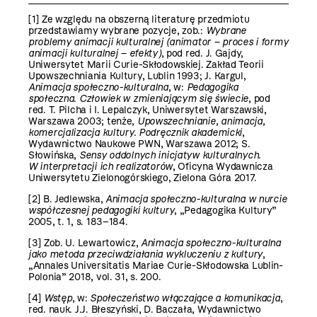
[1]
Ze względu na obszerną literaturę przedmiotu
przedstawiamy wybrane pozycje, zob.:
Wybrane
problemy animacji kulturalnej (animator – proces i formy
animacji kulturalnej – efekty)
, pod red. J. Gajdy,
Uniwersytet Marii Curie-Skłodowskiej. Zakład Teorii
Upowszechniania Kultury, Lublin 1993; J. Kargul,
Animacja społeczno-kulturalna
, w:
Pedagogika
społeczna. Człowiek w zmieniającym się świecie
, pod
red. T. Pilcha i I. Lepalczyk, Uniwersytet Warszawski,
Warszawa 2003; tenże,
Upowszechnianie, animacja,
komercjalizacja kultury. Podręcznik akademicki
,
Wydawnictwo Naukowe PWN, Warszawa 2012; S.
Słowińska,
Sensy oddolnych inicjatyw kulturalnych.
W interpretacji ich realizatorów
, Oficyna Wydawnicza
Uniwersytetu Zielonogórskiego, Zielona Góra 2017.
[2]
B. Jedlewska,
Animacja społeczno-kulturalna w nurcie
współczesnej pedagogiki kultury
, „Pedagogika Kultury”
2005, t. 1, s. 183–184.
[3]
Zob. U. Lewartowicz,
Animacja społeczno-kulturalna
jako metoda przeciwdziałania wykluczeniu z kultury
,
„Annales Universitatis Mariae Curie-Skłodowska Lublin-
Polonia” 2018, vol. 31, s. 200.
[4]
Wstęp
, w:
Społeczeństwo włączające a komunikacja
,
red. nauk. J.J. Błeszyński, D. Baczała, Wydawnictwo