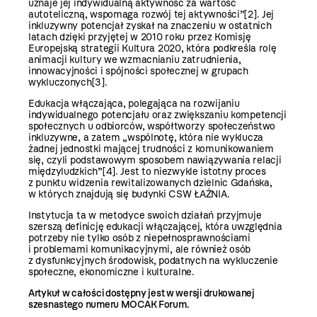
uznaje jej indywidualną aktywność za wartość
autoteliczną, wspomaga rozwój tej aktywności”
[2]
. Jej
inkluzywny potencjał zyskał na znaczeniu w ostatnich
latach dzięki przyjętej w 2010 roku przez Komisję
Europejską strategii Kultura 2020, która podkreśla rolę
animacji kultury we wzmacnianiu zatrudnienia,
innowacyjności i spójności społecznej w grupach
wykluczonych
[3]
.
Edukacja włączająca, polegająca na rozwijaniu
indywidualnego potencjału oraz zwiększaniu kompetencji
społecznych u odbiorców, współtworzy społeczeństwo
inkluzywne, a zatem „wspólnotę, która nie wyklucza
żadnej jednostki mającej trudności z komunikowaniem
się, czyli podstawowym sposobem nawiązywania relacji
międzyludzkich”
[4]
. Jest to niezwykle istotny proces
z punktu widzenia rewitalizowanych dzielnic Gdańska,
w których znajdują się budynki CSW ŁAŹNIA.
Instytucja ta w metodyce swoich działań przyjmuje
szerszą definicję edukacji włączającej, która uwzględnia
potrzeby nie tylko osób z niepełnosprawnościami
i problemami komunikacyjnymi, ale również osób
z dysfunkcyjnych środowisk, podatnych na wykluczenie
społeczne, ekonomiczne i kulturalne.
Artykuł w całości dostępny jest w wersji drukowanej
szesnastego numeru MOCAK Forum.