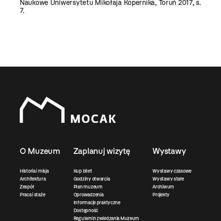
Naukowe Uniwersytetu Mikołaja Kopernika, Toruń 2017, s.
7.
O Muzeum
Zaplanuj wizytę
Wystawy
Historia i misja
Kup bilet
Wystawy czasowe
Architektura
Godziny otwarcia
Wystawy stałe
Zespół
Plan muzeum
Archiwum
Praca i staże
Oprowadzenia
Projekty
Informacje praktyczne
Dostępność
Regulamin zwiedzania Muzeum