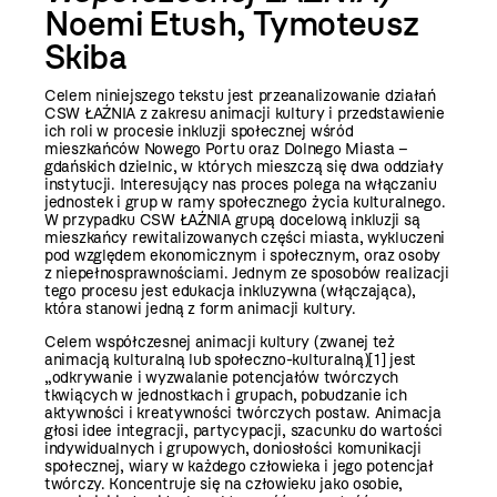
Noemi Etush, Tymoteusz
Skiba
Celem niniejszego tekstu jest przeanalizowanie działań
CSW ŁAŹNIA z zakresu animacji kultury i przedstawienie
ich roli w procesie inkluzji społecznej wśród
mieszkańców Nowego Portu oraz Dolnego Miasta –
gdańskich dzielnic, w których mieszczą się dwa oddziały
instytucji. Interesujący nas proces polega na włączaniu
jednostek i grup w ramy społecznego życia kulturalnego.
W przypadku CSW ŁAŹNIA grupą docelową inkluzji są
mieszkańcy rewitalizowanych części miasta, wykluczeni
pod względem ekonomicznym i społecznym, oraz osoby
z niepełnosprawnościami. Jednym ze sposobów realizacji
tego procesu jest edukacja inkluzywna (włączająca),
która stanowi jedną z form animacji kultury.
Celem współczesnej animacji kultury (zwanej też
animacją kulturalną lub społeczno-kulturalną)
[1]
jest
„odkrywanie i wyzwalanie potencjałów twórczych
tkwiących w jednostkach i grupach, pobudzanie ich
aktywności i kreatywności twórczych postaw. Animacja
głosi idee integracji, partycypacji, szacunku do wartości
indywidualnych i grupowych, doniosłości komunikacji
społecznej, wiary w każdego człowieka i jego potencjał
twórczy. Koncentruje się na człowieku jako osobie,