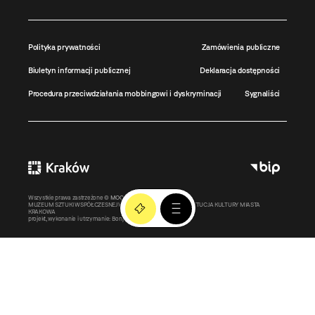
Polityka prywatności
Zamówienia publiczne
Biuletyn informacji publicznej
Deklaracja dostępności
Procedura przeciwdziałania mobbingowi i dyskryminacji
Sygnaliści
Wszystkie prawa zastrzeżone ©
MOCAK
2011-2026
MUZEUM SZTUKI WSPÓŁCZESNEJ W KRAKOWIE MOCAK – INSTYTUCJA KULTURY MIASTA
KRAKOWA
projekt, wykonanie i utrzymanie:
Bonjour.pl