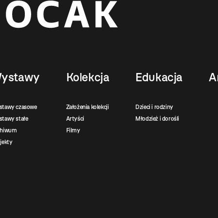
ystawy
Kolekcja
Edukacja
A
stawy czasowe
Założenia kolekcji
Dzieci i rodziny
tawy stałe
Artyści
Młodzież i dorośli
chiwum
Filmy
jekty