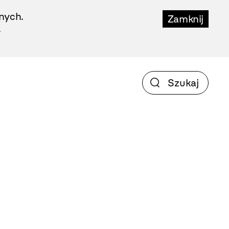
nych.
Zamknij
.