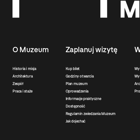
O Muzeum
Zaplanuj wizytę
W
Historia i misja
Kup bilet
Wy
Architektura
Godziny otwarcia
Wys
Zespół
Plan muzeum
Ar
Praca i staże
Oprowadzenia
Pro
Informacje praktyczne
Dostępność
Regulamin zwiedzania Muzeum
Jak dojechać