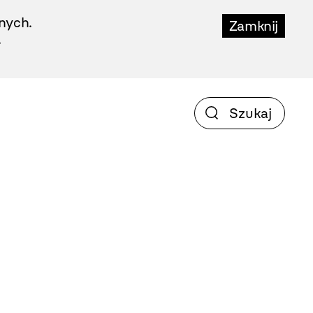
nych.
Zamknij
.