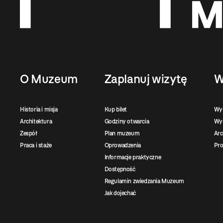
O Muzeum
Zaplanuj wizytę
W
Historia i misja
Kup bilet
Wy
Architektura
Godziny otwarcia
Wys
Zespół
Plan muzeum
Ar
Praca i staże
Oprowadzenia
Pro
Informacje praktyczne
Dostępność
Regulamin zwiedzania Muzeum
Jak dojechać