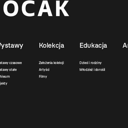
ystawy
Kolekcja
Edukacja
A
stawy czasowe
Założenia kolekcji
Dzieci i rodziny
tawy stałe
Artyści
Młodzież i dorośli
chiwum
Filmy
jekty