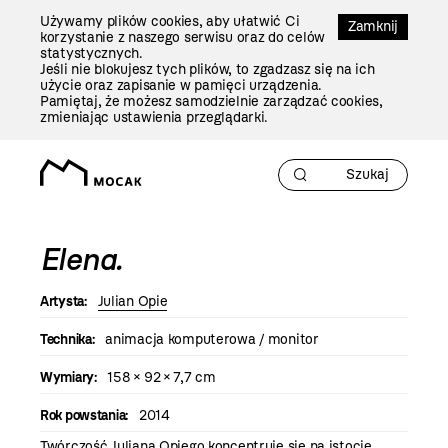
Przejdź
Używamy plików cookies, aby ułatwić Ci
Do
Zamknij
korzystanie z naszego serwisu oraz do celów
Treści
statystycznych.
Jeśli nie blokujesz tych plików, to zgadzasz się na ich
użycie oraz zapisanie w pamięci urządzenia.
Pamiętaj, że możesz samodzielnie zarządzać cookies,
zmieniając ustawienia przeglądarki.
Elena.
Artysta:
Julian Opie
Technika:
animacja komputerowa / monitor
Wymiary:
158 × 92 × 7,7 cm
Rok powstania:
2014
Twórczość Juliana Opiego koncentruje się na istocie