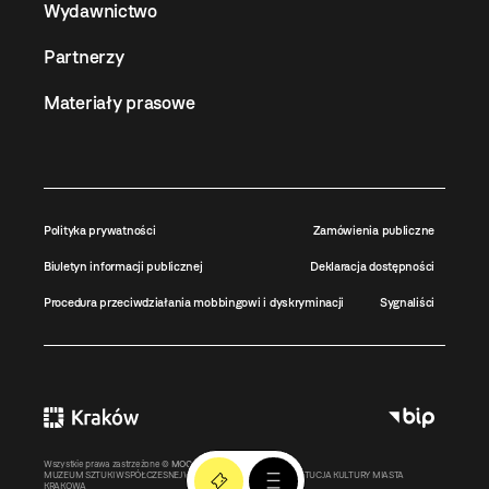
Wydawnictwo
Partnerzy
Materiały prasowe
Polityka prywatności
Zamówienia publiczne
Biuletyn informacji publicznej
Deklaracja dostępności
Procedura przeciwdziałania mobbingowi i dyskryminacji
Sygnaliści
Wszystkie prawa zastrzeżone ©
MOCAK
2011-2026
MUZEUM SZTUKI WSPÓŁCZESNEJ W KRAKOWIE MOCAK – INSTYTUCJA KULTURY MIASTA
KRAKOWA