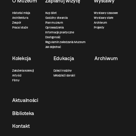
O Muzeum
Zaplanuj wizytę
Wystawy
Historia i misja
Kup bilet
Wystawy czasowe
Architektura
Godziny otwarcia
Wystawy stałe
Zespół
Plan muzeum
Archiwum
Praca i staże
Oprowadzenia
Projekty
Informacje praktyczne
Dostępność
Regulamin zwiedzania Muzeum
Jak dojechać
Kolekcja
Edukacja
Archiwum
Założenia kolekcji
Dzieci i rodziny
Artyści
Młodzież i dorośli
Filmy
Aktualności
Biblioteka
Kontakt