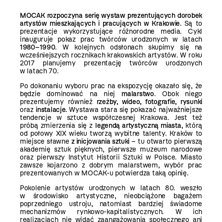
MOCAK rozpoczyna serię wystaw prezentujących dorobek
artystów mieszkających i pracujących w Krakowie.
Są to
prezentacje wykorzystujące różnorodne media. Cykl
inauguruje pokaz prac twórców urodzonych w latach
1980–1990
. W kolejnych odsłonach skupimy się na
wcześniejszych rocznikach krakowskich artystów. W roku
2017 planujemy prezentację twórców urodzonych
w latach 70.
Po dokonaniu wyboru prac na ekspozycję okazało się, że
będzie dominować na niej
malarstwo
. Obok niego
prezentujemy również
rzeźby, wideo, fotografie, rysunki
oraz
instalacje.
Wystawa stara się pokazać najważniejsze
tendencje w sztuce współczesnej Krakowa. Jest też
próbą zmierzenia się z
legendą artystyczną miasta
, którą
od połowy XIX wieku tworzą wybitne talenty. Kraków to
miejsce sławne
z inicjowania sztuki
– tu otwarto pierwszą
akademię sztuk pięknych, pierwsze muzeum narodowe
oraz pierwszy Instytut Historii Sztuki w Polsce. Miasto
zawsze kojarzono z dobrym malarstwem, wybór prac
prezentowanych w MOCAK-u potwierdza taką opinię.
Pokolenie artystów urodzonych w latach 80. weszło
w środowisko artystyczne, nieobciążone bagażem
poprzedniego ustroju, natomiast bardziej świadome
mechanizmów rynkowo-kapitalistycznych. W ich
realizacjach nie widać zaangażowania społecznego ani