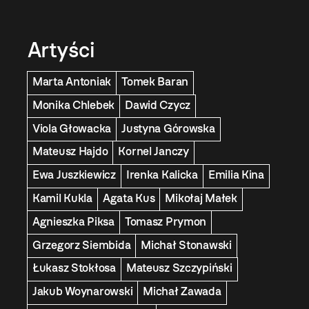
Artyści
Marta Antoniak
Tomek Baran
Monika Chlebek
Dawid Czycz
Viola Głowacka
Justyna Górowska
Mateusz Hajdo
Kornel Janczy
Ewa Juszkiewicz
Irenka Kalicka
Emilia Kina
Kamil Kukla
Agata Kus
Mikołaj Małek
Agnieszka Piksa
Tomasz Prymon
Grzegorz Siembida
Michał Stonawski
Łukasz Stokłosa
Mateusz Szczypiński
Jakub Woynarowski
Michał Zawada