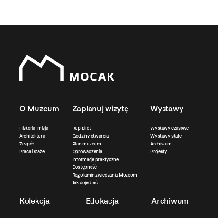
O Muzeum
Zaplanuj wizytę
Wystawy
Historia i misja
Kup bilet
Wystawy czasowe
Architektura
Godziny otwarcia
Wystawy stałe
Zespół
Plan muzeum
Archiwum
Praca i staże
Oprowadzenia
Projekty
Informacje praktyczne
Dostępność
Regulamin zwiedzania Muzeum
Jak dojechać
Kolekcja
Edukacja
Archiwum