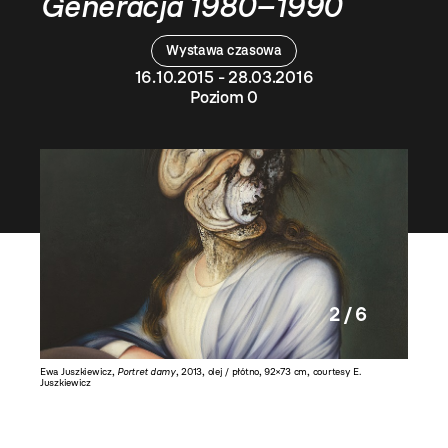
Generacja 1980–1990
Wystawa czasowa
16.10.2015 - 28.03.2016
Poziom 0
2 / 6
4,
Ewa Juszkiewicz,
Portret damy
, 2013, olej / płótno, 92×73 cm, courtesy E.
Łukasz St
Juszkiewicz