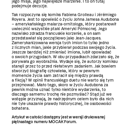
jego misja, jego największe marzenie. I to on tutaj
podejmuje decyzje.
Tak rozpoczyna się komiks Fabiena Grolleau i Jérémiego
Royera. Jest to opowieść o życiu Johna Jamesa Audubona
– amerykańskiego malarza-ornitologa, który postanowił
uwiecznić wszystkie ptaki Ameryki Północnej. Jego
nazwisko zdradza francuskie korzenie, a on sam
przedstawiał się początkowo jako Jean-Jacques.
Zamerykanizowana wersja tych imion to tylko jedno
z licznych mian, jakie przybierał podczas swojego życia.
Jeszcze bardziej niż zmieniać imiona, lubił opowiadać
o swoich przygodach. W obu przypadkach zdarzało się, że
porywała go wyobraźnia. Wydaje się, że autorzy komiksu
stanęli przez to przed niełatwym zadaniem. Jak bowiem
stworzyć biografię człowieka, który w pewnym
momencie życia sam zatracił się między prawdą
a fikcją? W opinii francuskiego duetu nie warto się tym
przejmować. Mało tego, skoro w życiu Audubona za
pewnik można uznać tylko niektóre wydarzenia, to
dlaczego samemu trochę nie pozmyślać? Stąd już we
wstępie przyznają, że nadrzędnym celem było dla nich
nie tyle ukazanie prawdy historycznej, ile osobowości
bohatera.
Artykuł w całości dostępny jest w wersji drukowanej
piętnastego numeru MOCAK Forum.