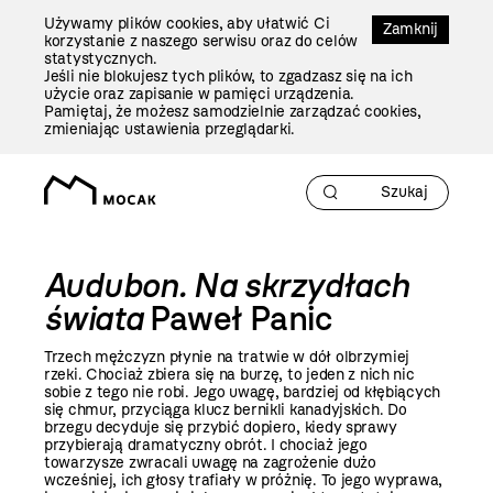
Przejdź
Używamy plików cookies, aby ułatwić Ci
Do
Zamknij
korzystanie z naszego serwisu oraz do celów
Treści
statystycznych.
Jeśli nie blokujesz tych plików, to zgadzasz się na ich
użycie oraz zapisanie w pamięci urządzenia.
Pamiętaj, że możesz samodzielnie zarządzać cookies,
zmieniając ustawienia przeglądarki.
Audubon. Na skrzydłach
świata
Paweł Panic
Trzech mężczyzn płynie na tratwie w dół olbrzymiej
rzeki. Chociaż zbiera się na burzę, to jeden z nich nic
sobie z tego nie robi. Jego uwagę, bardziej od kłębiących
się chmur, przyciąga klucz bernikli kanadyjskich. Do
brzegu decyduje się przybić dopiero, kiedy sprawy
przybierają dramatyczny obrót. I chociaż jego
towarzysze zwracali uwagę na zagrożenie dużo
wcześniej, ich głosy trafiały w próżnię. To jego wyprawa,