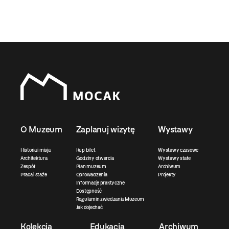
O Muzeum
Zaplanuj wizytę
Wystawy
Historia i misja
Kup bilet
Wystawy czasowe
Architektura
Godziny otwarcia
Wystawy stałe
Zespół
Plan muzeum
Archiwum
Praca i staże
Oprowadzenia
Projekty
Informacje praktyczne
Dostępność
Regulamin zwiedzania Muzeum
Jak dojechać
Kolekcja
Edukacja
Archiwum