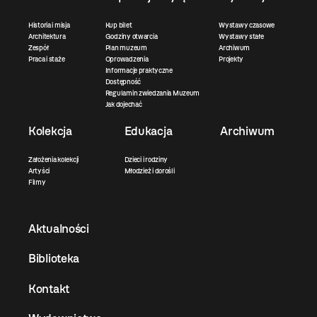
Historia i misja
Kup bilet
Wystawy czasowe
Architektura
Godziny otwarcia
Wystawy stałe
Zespół
Plan muzeum
Archiwum
Praca i staże
Oprowadzenia
Projekty
Informacje praktyczne
Dostępność
Regulamin zwiedzania Muzeum
Jak dojechać
Kolekcja
Edukacja
Archiwum
Założenia kolekcji
Dzieci i rodziny
Artyści
Młodzież i dorośli
Filmy
Aktualności
Biblioteka
Kontakt