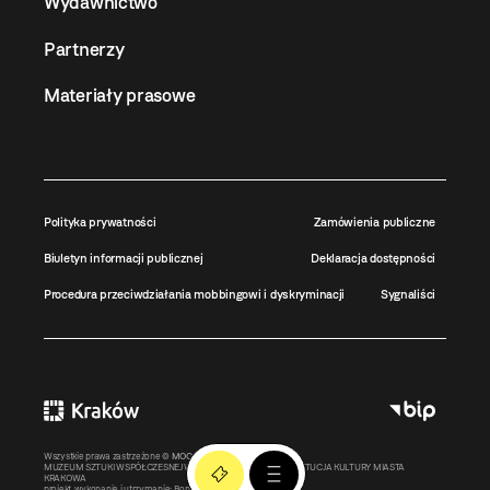
Wydawnictwo
Partnerzy
Materiały prasowe
Polityka prywatności
Zamówienia publiczne
Biuletyn informacji publicznej
Deklaracja dostępności
Procedura przeciwdziałania mobbingowi i dyskryminacji
Sygnaliści
Wszystkie prawa zastrzeżone ©
MOCAK
2011-2026
MUZEUM SZTUKI WSPÓŁCZESNEJ W KRAKOWIE MOCAK – INSTYTUCJA KULTURY MIASTA
KRAKOWA
projekt, wykonanie i utrzymanie:
Bonjour.pl