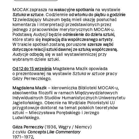
MOCAK zaprasza na
wakacyjne spotkania
na wystawie
Sztuka w sztuce
. Codziennie
od wtorku do piątku o godzinie
12
zwiedzający Muzeum będą mieli okazję posłuchać
komentarza i interpretacji przedstawionych przez
jednego z pracowników merytorycznych MOCAK-u.
Podstawą
Audycji
będzie
odniesienie do dzieła sztuki
,
które stało się
i
nspiracją dla współczesnego artysty
.
W trakcie spotkań zostaną poruszone
szersze wątki
dotyczące relacji sztuki dawnej ze sztuką współczesną
.
Audycje
odbędą się w sali wystawienniczej przy
wybranym dziele sztuki.
Od 12 do 15 września
Magdalena Mazik opowiada
o prezentowanej na wystawie
Sztuka w sztuce
pracy
Gézy Perneczkiego.
Magdalena Mazik
– kierowniczka Biblioteki MOCAK-u,
absolwentka filozofii w ramach Międzywydziałowych
Indywidualnych Studiów Humanistycznych Uniwersytetu
Jagiellońskiego. Obecnie na Wydziale Polonistyki UJ
przygotowuje doktorat na temat polskich teoretyków
sztuki – Mieczysława Porębskiego i Jerzego
Ludwińskiego.
Géza Perneczky
(1936, Węgry / Niemcy)
z cyklu
Concepts Like Commentary
1971–1972,