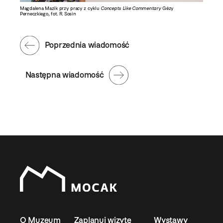
Magdalena Mazik przy pracy z cyklu
Concepts Like Commentary
Gézy
Perneczkiego, fot. R. Sosin
Poprzednia wiadomość
Następna wiadomość
O Muzeum
Zaplanuj wizytę
Wystawy