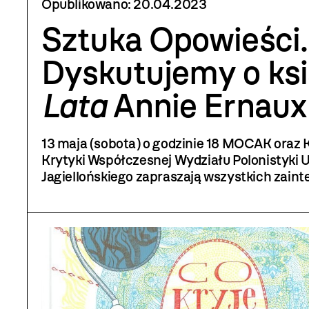
Opublikowano:
20.04.2023
Sztuka Opowieści.
Dyskutujemy o ks
Lata
Annie Ernaux
13 maja (sobota) o godzinie 18 MOCAK oraz 
Krytyki Współczesnej Wydziału Polonistyki 
Jagiellońskiego zapraszają wszystkich zai
do rozmowy o
Latach
(przeł. Krzysztof Jaro
Budzińska, Czarne, 2022)