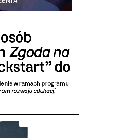
 osób
ch
Zgoda na
ickstart” do
ondycję
olenie w ramach programu
 pracy
ram rozwoju edukacji