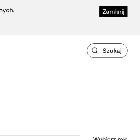
nych.
Zamknij
.
Wybierz rok: