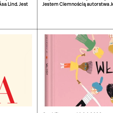
sa Lind. Jest
Jestem Ciemnością autorstwa 
rdzo lubiana
(Fundacja Musszelka). Pozycja z
pokonkursowej liście bis książe
sekcję IBBY (International Boar
People).