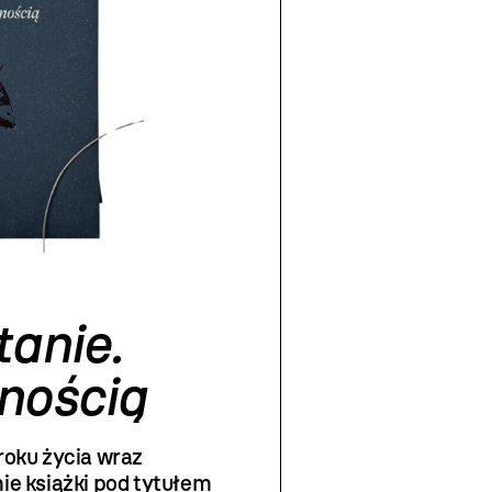
anie.
nością
roku życia wraz
ie książki pod tytułem