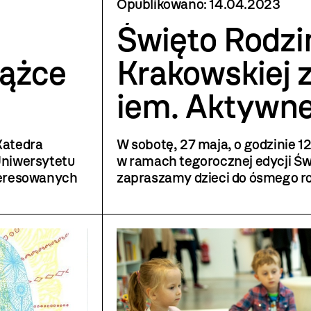
Opublikowano:
14.04.2023
Święto Rodzi
iążce
Krakowskiej
iem. Aktywne
Włosy. Książ
Katedra
W sobotę, 27 maja, o godzinie 12
o tolerancji
Uniwersytetu
w ramach tegorocznej edycji Św
nteresowanych
z­­apraszamy dzieci do ósmego r
sz, Magdalena
z opiekunami na aktywne czytan
o tolerancji
autorstwa Julii Talag
Królak (Natuli, 2022).