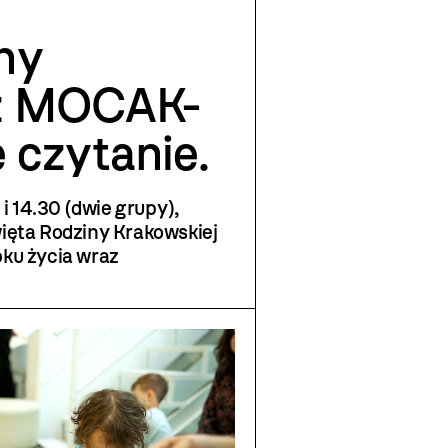
ny
 z MOCAK-
 czytanie.
ka
 i 14.30 (dwie grupy),
ięta Rodziny Krakowskiej
oku życia wraz
ie książki
Włosy. Książka
i z ilustracjami Agaty