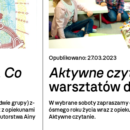
Opublikowano:
27.03.2023
.
Co
Aktywne czy
warsztatów dl
dwie grupy) z­­
W wybrane soboty z­­apraszamy
 z opiekunami
ósmego roku życia wraz z opiek
utorstwa Ainy
Aktywne czytanie.
atarak, 2017).