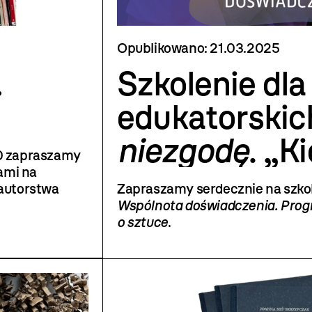
Opublikowano:
21.03.2025
.
Szkolenie dla
edukatorski
niezgodę
. „K
.30 zapraszamy
zadbania o k
nami na
 autorstwa
Zapraszamy serdecznie na szk
psychiczną w
y Procner
Wspólnota doświadczenia. Prog
ilustrowanych
o sztuce
.
towane