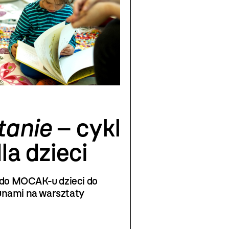
tanie
– cykl
a dzieci
 do MOCAK-u dzieci do
unami na warsztaty