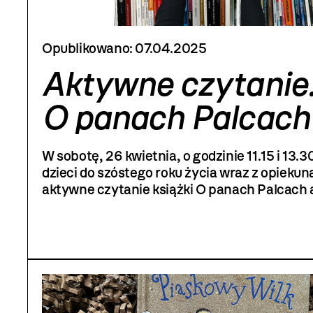
Opublikowano:
07.04.2025
Aktywne czytanie
O panach Palcach
W sobotę, 26 kwietnia, o godzinie 11.15 i 13
dzieci do szóstego roku życia wraz z opieku
aktywne czytanie książki O panach Palcach
Juliana Brudzewskiego z ilustracjami Paulin
(Wydawnictwo Tibum). Książka składa się z 
kart narracyjnych, które zostaną zaprezen
w formie teatrzyku kamishibai.