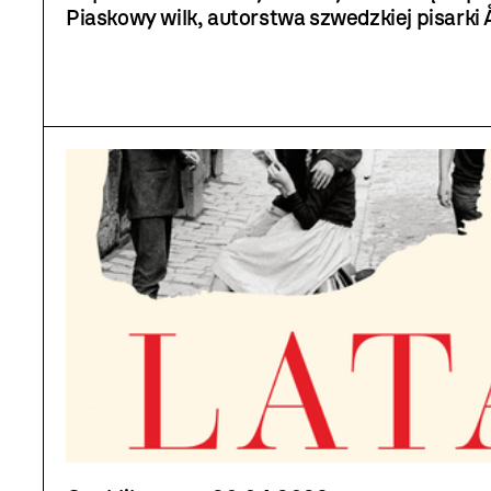
Piaskowy wilk, autorstwa szwedzkiej pisarki Å
to pierwsza pozycja z serii, a książka jest ba
wśród młodych czytelników.