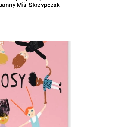
Joanny Miś-Skrzypczak
nalazła się w tym roku na
k polecanych przez polską
d on Books for Young