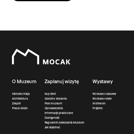
O Muzeum
Zaplanuj wizytę
Wystawy
Historia i misja
Kup bilet
Wystawy czasowe
Architektura
Godziny otwarcia
Wystawy stałe
Zespół
Plan muzeum
Archiwum
Praca i staże
Oprowadzenia
Projekty
Informacje praktyczne
Dostępność
Regulamin zwiedzania Muzeum
Jak dojechać