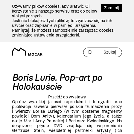
Przejdź
Używamy plików cookies, aby ułatwić Ci
Do
Zamknij
korzystanie z naszego serwisu oraz do celów
Treści
statystycznych.
Jeśli nie blokujesz tych plików, to zgadzasz się na ich
użycie oraz zapisanie w pamięci urządzenia.
Pamiętaj, że możesz samodzielnie zarządzać cookies,
zmieniając ustawienia przeglądarki.
Boris Lurie. Pop-art po
Holokauście
Przejdź do wystawy
Oprócz wysokiej jakości reprodukcji i fotografii prac
publikacja zawiera pierwsze polskie tłumaczenia prozy
i wierszy Borisa Luriego (w tym obszerne fragmenty
powieści Dom Anity), kalendarium jego życia, a także
eseje Marii Anny Potockiej i Bartosza Kwiecińskiego. Na
dołączonej płycie DVD znajdują się wspomnienia
Gertrude Stein, wieloletniej partnerki artysty (ich