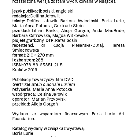
rozszerzona wersja została wydrukowana w książce).
język publikacji:
polski, angielski
redakcja:
Delfina Jałowik
teksty:
Delfina Jałowik, Bartosz Kwieciński, Boris Lurie,
Maria Anna Potocka, Gertrude Stein
przekład:
Lillian Banks, Alicja Gorgoń, Anda MacBride,
Barbara Ostrowska, Magda Witkowska
projekt graficzny, DTP:
Rafał Sosin
recenzenci:
dr Łucja Piekarska-Duraj, Teresa
Śmiechowska
format:
210 × 270 mm
liczba stron:
288
ISBN:
978-83-65851-21-5
Kraków 2019
Publikacji towarzyszy film DVD
Gertrude Stein o Borisie Luriem
reżyseria: Maria Anna Potocka
współpraca: Delfina Jałowik
operator: Marian Przybylski
przekład: Alicja Gorgoń
Wydano ze wsparciem finansowym Boris Lurie Art
Foundation.
Katalog wydany w związku z wystawą:
Boris Lurie