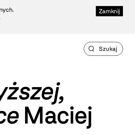
nych.
Zamknij
.
ższej,
ce
Maciej