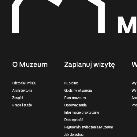
O Muzeum
Zaplanuj wizytę
W
Historia i misja
Kup bilet
Wy
Architektura
Godziny otwarcia
Wys
Zespół
Plan muzeum
Ar
Praca i staże
Oprowadzenia
Pro
Informacje praktyczne
Dostępność
Regulamin zwiedzania Muzeum
Jak dojechać