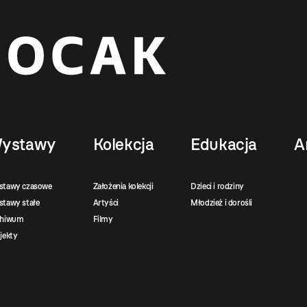
ystawy
Kolekcja
Edukacja
A
stawy czasowe
Założenia kolekcji
Dzieci i rodziny
tawy stałe
Artyści
Młodzież i dorośli
chiwum
Filmy
jekty