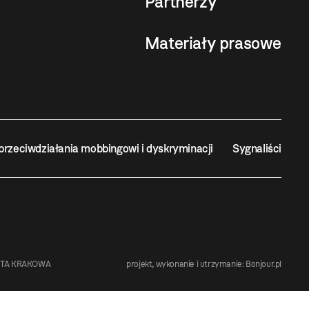
Partnerzy
Materiały prasowe
przeciwdziałania mobbingowi i dyskryminacji
Sygnaliści
STA KRAKOWA
projekt, wykonanie i utrzymanie:
Bonjour.pl