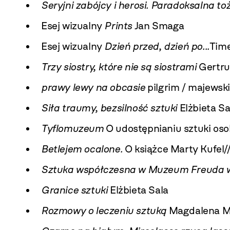
Seryjni zabójcy i herosi. Paradoksalna t
Esej wizualny
Prints
Jan Smaga
Esej wizualny
Dzień przed, dzień po...
Tim
Trzy siostry, które nie są siostrami
Gertru
prawy lewy na obcasie
pilgrim / majewsk
Siła traumy, bezsilność sztuki
Elżbieta Sa
Tyflomuzeum
O udostępnianiu sztuki os
Betlejem ocalone.
O książce Marty Kufel/
Sztuka współczesna w Muzeum Freuda 
Granice sztuki
Elżbieta Sala
Rozmowy o leczeniu sztuką
Magdalena M