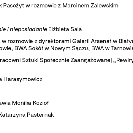
k Pasożyt w rozmowie z Marcinem Zalewskim
ie i nieposiadanie
Elżbieta Sala
 w rozmowie z dyrektorami Galerii Arsenał w Bia
akowie, BWA Sokół w Nowym Sączu, BWA w Tarnowi
acowni Sztuki Społecznie Zaangażowanej „Rewiry
a Harasymowicz
awia Monika Kozioł
atarzyna Pasternak