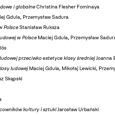
odowe i globalne
Christina Flesher Fominaya
ej Gdula, Przemysław Sadura
w Polsce
Stanisław Ruksza
ludowej w Polsce
Maciej Gdula, Przemysław Sadur
lós
 ludowej przeciwko estetyce klasy średniej
Joanna E
klasy ludowej
Maciej Gdula, Mikołaj Lewicki, Prze
z Skąpski
a
owników kultury i sztuki
Jarosław Urbański