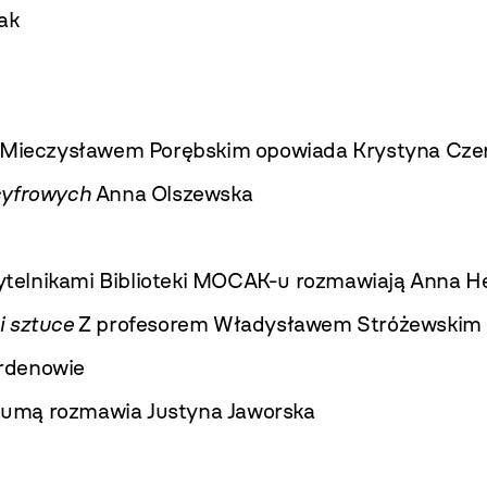
ak
 Mieczysławem Porębskim opowiada Krystyna Cze
cyfrowych
Anna Olszewska
ytelnikami Biblioteki MOCAK-u rozmawiają Anna He
i sztuce
Z profesorem Władysławem Stróżewskim r
rdenowie
umą rozmawia Justyna Jaworska