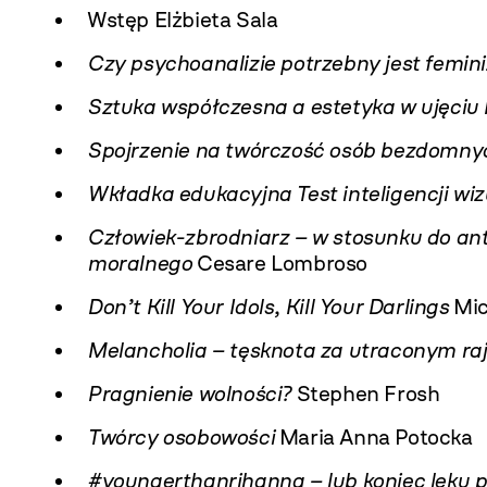
Wstęp Elżbieta Sala
Czy psychoanalizie potrzebny jest femin
Sztuka współczesna a estetyka w ujęci
Spojrzenie na twórczość osób bezdomnyc
Wkładka edukacyjna Test inteligencji wiz
Człowiek-zbrodniarz – w stosunku do antr
moralnego
Cesare Lombroso
Don’t Kill Your Idols, Kill Your Darlings
Mic
Melancholia – tęsknota za utraconym ra
Pragnienie wolności?
Stephen Frosh
Twórcy osobowości
Maria Anna Potocka
#youngerthanrihanna – lub koniec lęku