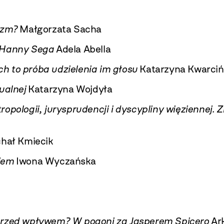
izm?
Małgorzata Sacha
u Hanny Sega
Adela Abella
h to próba udzielenia im głosu
Katarzyna Kwarciń
ualnej
Katarzyna Wojdyła
opologii, jurysprudencji i dyscypliny więziennej.
hał Kmiecik
jem
Iwona Wyczańska
 przed wpływem? W pogoni za Jasperem Spicero
Ark