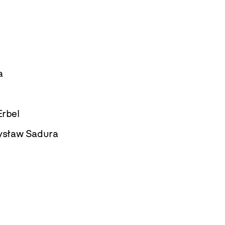
a
rbel
mysław Sadura