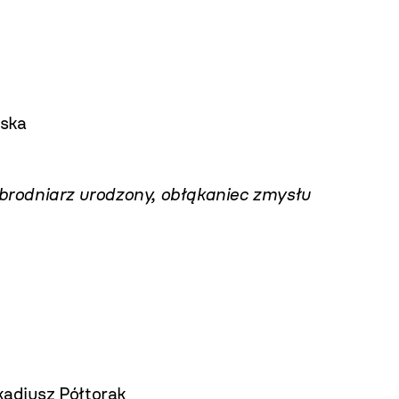
ska
 Zbrodniarz urodzony, obłąkaniec zmysłu
adiusz Półtorak