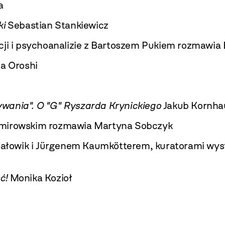
a
ki
Sebastian Stankiewicz
ji i psychoanalizie z Bartoszem Pukiem rozmawia E
a Oroshi
wania". O "G" Ryszarda Krynickiego
Jakub Kornha
mirowskim rozmawia Martyna Sobczyk
 Jałowik i Jürgenem Kaumkötterem, kuratorami wy
ć!
Monika Kozioł