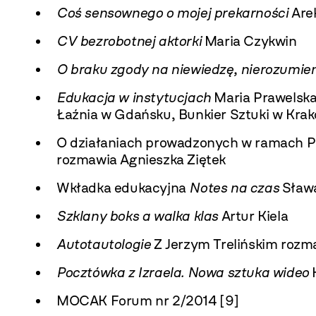
Coś sensownego o mojej prekarności
Are
CV bezrobotnej aktorki
Maria Czykwin
O braku zgody na niewiedzę, nierozumien
Edukacja w instytucjach
Maria Prawelska
Łaźnia w Gdańsku, Bunkier Sztuki w Kr
O działaniach prowadzonych w ramach Pr
rozmawia Agnieszka Ziętek
Wkładka edukacyjna
Notes na czas
Sław
Szklany boks a walka klas
Artur Kiela
Autotautologie
Z Jerzym Trelińskim rozm
Pocztówka z Izraela. Nowa sztuka wideo
K
MOCAK Forum nr 2/2014 [9]