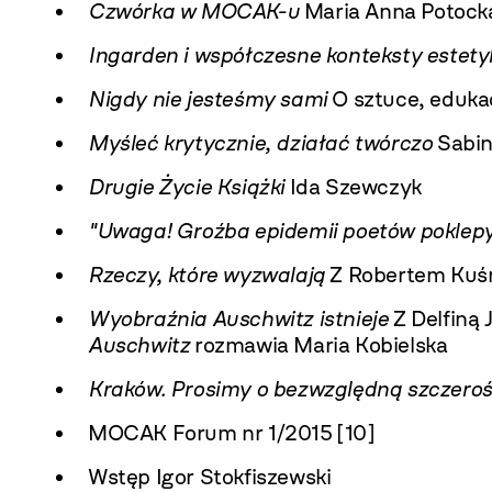
Czwórka w MOCAK-u
Maria Anna Potock
Ingarden i współczesne konteksty estety
Nigdy nie jesteśmy sami
O sztuce, edukac
Myśleć krytycznie, działać twórczo
Sabin
Drugie Życie Książki
Ida Szewczyk
"Uwaga! Groźba epidemii poetów poklepy
Rzeczy, które wyzwalają
Z Robertem Kuś
Wyobraźnia Auschwitz istnieje
Z Delfiną
Auschwitz
rozmawia Maria Kobielska
Kraków. Prosimy o bezwzględną szczeroś
MOCAK Forum nr 1/2015 [10]
Wstęp Igor Stokfiszewski