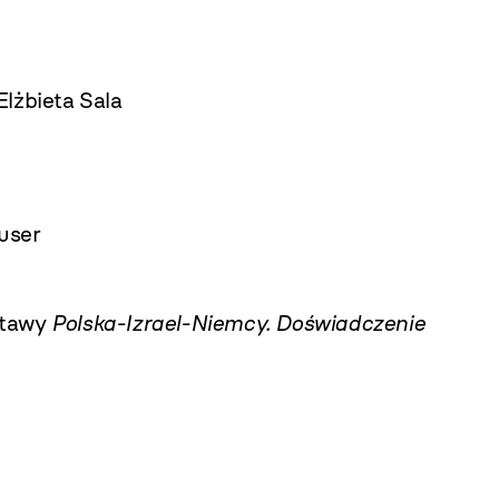
lżbieta Sala
user
stawy
Polska-Izrael-Niemcy. Doświadczenie