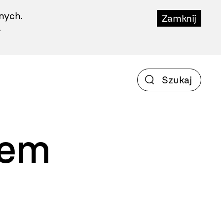
nych.
Zamknij
.
iem