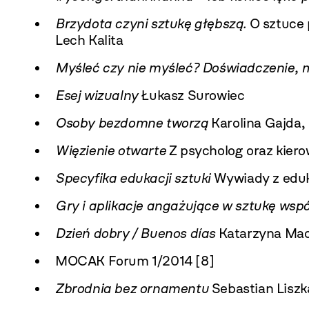
Brzydota czyni sztukę głębszą.
O sztuce 
Lech Kalita
Myśleć czy nie myśleć? Doświadczenie, m
Esej wizualny
Łukasz Surowiec
Osoby bezdomne tworzą
Karolina Gajda,
Więzienie otwarte
Z psycholog oraz kier
Specyfika edukacji sztuki
Wywiady z eduk
Gry i aplikacje angażujące w sztukę wsp
Dzień dobry / Buenos días
Katarzyna Mac
MOCAK Forum 1/2014 [8]
Zbrodnia bez ornamentu
Sebastian Liszk