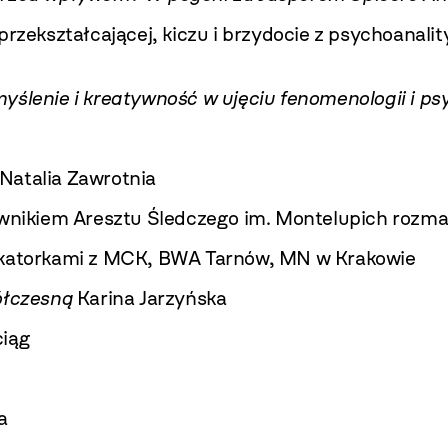
przekształcającej, kiczu i brzydocie z psychoanal
yślenie i kreatywność w ujęciu fenomenologii i ps
 Natalia Zawrotnia
ownikiem Aresztu Śledczego im. Montelupich rozma
atorkami z MCK, BWA Tarnów, MN w Krakowie
ółczesną
Karina Jarzyńska
iąg
a