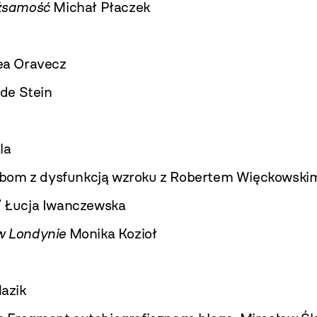
ożsamość
Michał Płaczek
ea Oravecz
de Stein
i
la
obom z dysfunkcją wzroku z Robertem Więckowski
/ Łucja Iwanczewska
w Londynie
Monika Kozioł
azik