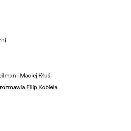
rni
ilman i Maciej Kłuś
ozmawia Filip Kobiela