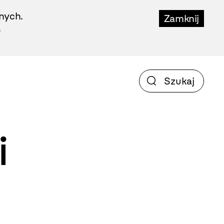
nych.
Zamknij
.
i