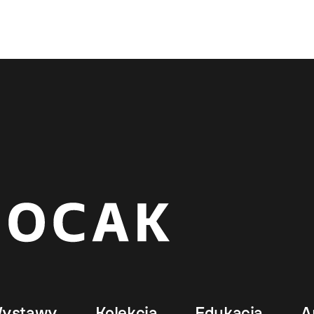
ystawy
Kolekcja
Edukacja
A