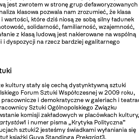
ową jest zwrotem w stronę grup defaworyzowanych
naliza klasowa pozwala nam zrozumieć, że klasa
 wartości, które dziś niosą ze sobą silny ładunek
otowość, solidarność, familiarność, wzajemność,
ała­nie z klasą ludową jest nakierowane na wspól­ną
 i dyspozycji na rzecz bardziej egalitarne­go
tuki
e kultury stały się cechą dystynktywną sztuki
l­skiego Forum Sztuki Współczesnej w 2009 roku,
je pracownicze i demokratyczne w galeriach i teatra
Pracownicy Sztuki Ogólnopolskiego Związku
tanie komisji zakładowych w placów­kach kultury,
 artystów
1 i numer pisma „Krytyka Polityczna”
ucjach sztuki2 jesteśmy świadkami wyłaniania się
ytuł książki Guya Standinga
Prekariat
3.