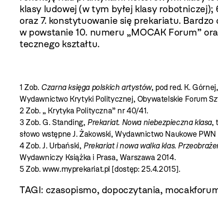
klasy ludowej (w tym byłej klasy robotni­czej)
oraz 7. konstytuowanie się prekariatu. Bardzo
w powstanie 10. numeru „MOCAK Forum” oraz w
tecznego kształtu.
1 Zob.
Czarna księga polskich artystów
, pod red. K. Górnej
Wydawnictwo Krytyki Politycznej, Obywatelskie Forum Sz
2 Zob. „ Krytyka Polityczna” nr 40/41.
3 Zob. G. Standing,
Prekariat. Nowa niebezpieczna klasa
,
słowo wstępne J. Żakowski, Wydawnictwo Naukowe PWN 
4 Zob. J. Urbański,
Prekariat i nowa walka klas. Przeobraże
Wydawniczy Książka i Prasa, Warszawa 2014.
5 Zob. www.myprekariat.pl [dostęp: 25.4.2015].
TAGI:
czasopismo
,
dopoczytania
,
mocakforu