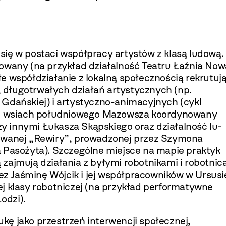
ię w postaci współpracy artystów z klasą ludo­wą.
zowany (na przykład działalność Teatru Łaźnia Now
e współdziałanie z lokalną społecznością rekrutuj
, długotrwałych działań artystycz­nych (np.
 Gdańskiej) i artystyczno-animacyjnych (cykl
 wsiach południowego Mazowsza koordynowany
 innymi Łukasza Skąpskiego oraz działalność lu­
o­wanej „Rewiry”, prowadzonej przez Szymona
a Pasożyta). Szczególne miejsce na mapie praktyk
zajmują działania z byłymi robotnikami i robot­nic
z Jaśminę Wójcik i jej współpracowników w Ursusi
j klasy robotniczej (na przykład perfor­matywne
odzi).
ę jako przestrzeń interwencji spo­łecznej,