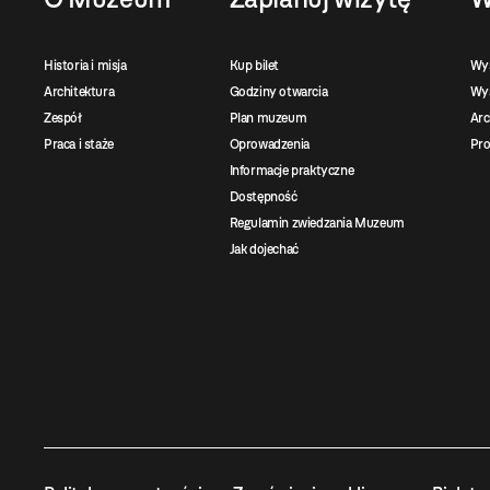
Historia i misja
Kup bilet
Wy
Architektura
Godziny otwarcia
Wys
Zespół
Plan muzeum
Ar
Praca i staże
Oprowadzenia
Pro
Informacje praktyczne
Dostępność
Regulamin zwiedzania Muzeum
Jak dojechać