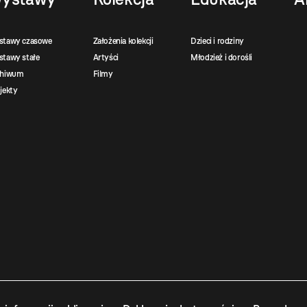
stawy czasowe
Założenia kolekcji
Dzieci i rodziny
tawy stałe
Artyści
Młodzież i dorośli
chiwum
Filmy
jekty