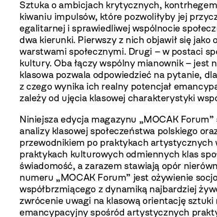
Sztuka o ambicjach krytycznych, kontrhegemo
kiwaniu impulsów, które pozwoliłyby jej przycz
egalitarnej i sprawiedliwej wspólnocie społec
dwa kierunki. Pierwszy z nich objawił się jako 
warstwami społecznymi. Drugi
–
w postaci sp
kultury. Oba łączy wspólny mianownik – jest n
klasowa pozwala odpowiedzieć na py­tanie, dla
z czego wynika ich realny potencjał emancypac
zależy od ujęcia klasowej charak­terystyki w
Niniejsza edycja magazynu „MOCAK Fo­rum” 
analizy klasowej społeczeństwa polskie­go ora
przewodnikiem po praktykach artystycznych wy
praktykach kulturowych odmiennych klas spo­
świadomość, a zarazem stawiają opór nierówn
numeru „MOCAK Forum” jest ożywienie socjo­l
współbrzmiącego z dynamiką najbardziej żyw
zwrócenie uwagi na klasową orientację sztu­ki
emancypacyjny spośród artystycznych prakt