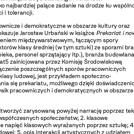
ako najbardziej palące zadanie na drodze ku wspóln
 i tolerancji.
cownicze i demokratyczne w obszarze kul­tury oraz
pokazuje Jarosław Urbański w książce
Prekariat i n
czeniem międzywarstwowym, łą­czącym spory
rów klasy średniej (w tym sztu­ki) ze sporami br
opieka, personel sprzątający itp.), branża budowlan
iat5 zainicjowana przez Ko­misję Środowiskową
łączenie poszczególnych spo­rów pracowniczych
klasy ludowej, jest przykła­dem społeczno-
ania się prekariatu, możliwego dzięki doświadczen
 walk pracowniczych i de­mokratycznych w obszarze
­tworzyć zarysowaną powyżej narrację poprzez tek
j współczesnych społeczeństw; 2. klasowe
nie napięć klasowych wyrażanych poprzez sztukę; 4
owej; 5. opis interakcji artystycznych z udzia­łem