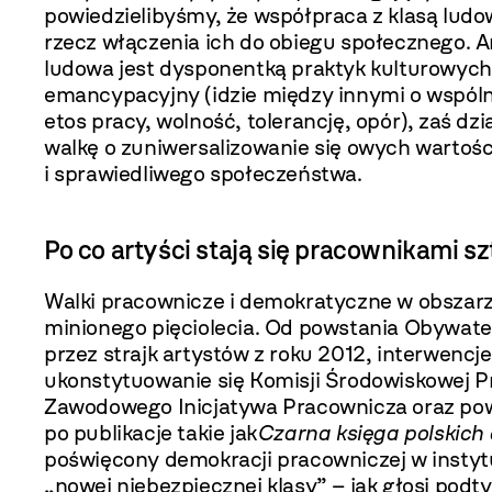
powiedzielibyśmy, że współpraca z klasą lud
rzecz włączenia ich do obiegu społecznego. A
ludowa jest dyspo­nentką praktyk kulturowych i
emancypa­cyjny (idzie między innymi o wspóln
etos pracy, wolność, tolerancję, opór), zaś dzi
walkę o zuniwersalizowanie się owych war­tości
i sprawiedliwego społeczeństwa.
Po co artyści stają się pracownikami sz
Walki pracownicze i demokratyczne w obsza­rz
minionego pięciolecia. Od powstania Obywate
przez strajk artystów z roku 2012, interwen­c
ukonstytuowanie się Komisji Środo­wiskowej 
Zawodowego Inicjatywa Pracownicza oraz pows
po publikacje takie jak
Czarna księga polskich
poświęcony demokracji pracowni­czej w instyt
„nowej niebezpiecznej klasy” – jak głosi podt