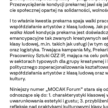
Przezwyciężenie kondycji prekarnej jawi się j
cie społecznej opartej na solidarności, wolności
I to właśnie kwestia prekarna spaja walki pra
współdziałanie artystów z klasą ludo­wą. Jak 
walka klas
4 kondycja prekarna jest doświad
emancypacyjne tak zwanych kre­atywnych sekto
klasy ludowej, m.in. takich jak usługi (w tym 
oraz logistyka. Trwająca kampania My, Prekar
Pracownicy Sztuki OZZ IP, mająca na celu po
w sektorach typowych dla grupy kreatywnej i 
politycznego zoperacjonalizo­wania kształtow
współdziałania artystów z klasą ludową oraz
kultury.
Niniejszy numer „MOCAK Forum” stara się od
odnoszące się do: 1. charakterystyki kla­sowe
uwarunkowania estetyki i gustu; 3. przybliże
refleksję nad praktykami kulturowymi klasy lud