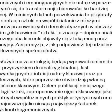
­nicznych i emancypacyjnych nie ustaje w poszu­
y­nić się do transformacji zbiorowości ku bardziej
znej. W minionych latach poszukiwania te przybrały
orientacja sztuki na współdziałanie z niższymi
o­rów pracowniczych i demokratycznych w obsza­r
im „uklasowienie” sztuki. To znaczy – dopiero anal
czego oba kierunki objawiły się z taką mocą oraz
yjny. Zaś precyzja, z jaką odpowiedzi tej udzielim
spółczesnych społeczeństw.
służyć ma za antologię będącą wprowadze­niem d
z przyczynkiem do analizy globalnej. Jest
nikających z intuicji natury klasowej oraz po
łecznych, które poprzez nie utwierdzają własną
o­ściom klasowym. Celem publikacji niniejszego
ogii sztuki, zaproponowanie ujęcia klasowego jako
otnych współczesnych praktyk artystycznych ora
 najnowszej jako niosącą największy ładunek
yk kontrhegemonicznych.