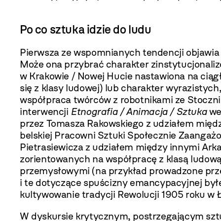
Po co sztuka idzie do ludu
Pierwsza ze wspomnianych tendencji objawia s
Może ona przybrać charakter zinstytucjona­li
w Krakowie / Nowej Hucie nastawiona na ciągł
się z klasy ludowej) lub charakter wyrazistych
współpraca twórców z robotnikami ze Stoczni
interwencji
Etnografia / Animacja / Sztuka
we
przez Tomasza Rakowskiego z udziałem między
belskiej Pracowni Sztuki Społecznie Zaangaż
Pietrasiewicza z udziałem między innymi Ark
zorientowanych na współpracę z klasą ludową 
przemysłowymi (na przykład prowadzo­ne prze
i te dotyczące spuścizny emancypa­cyjnej byłe
kultywowanie tradycji Rewolucji 1905 roku w Ł
W dyskursie krytycznym, postrzegają­cym sztuk