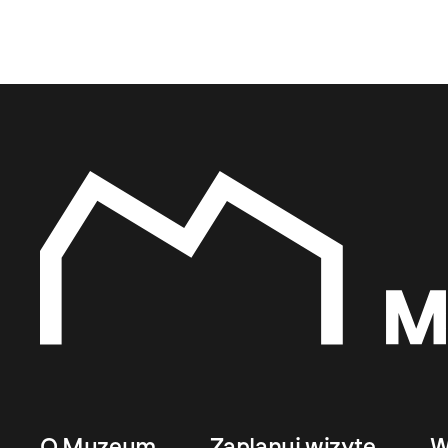
O Muzeum
Zaplanuj wizytę
W