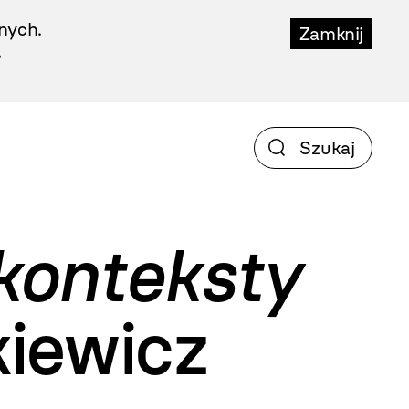
nych.
Zamknij
.
konteksty
iewicz