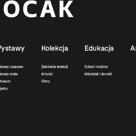
ystawy
Kolekcja
Edukacja
A
stawy czasowe
Założenia kolekcji
Dzieci i rodziny
tawy stałe
Artyści
Młodzież i dorośli
chiwum
Filmy
jekty