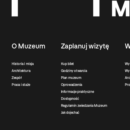
O Muzeum
Zaplanuj wizytę
W
Historia i misja
Kup bilet
Wy
Architektura
Godziny otwarcia
Wys
Zespół
Plan muzeum
Ar
Praca i staże
Oprowadzenia
Pro
Informacje praktyczne
Dostępność
Regulamin zwiedzania Muzeum
Jak dojechać