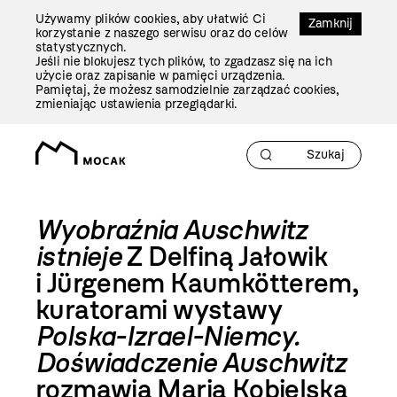
Przejdź
Używamy plików cookies, aby ułatwić Ci
Do
Zamknij
korzystanie z naszego serwisu oraz do celów
Treści
statystycznych.
Jeśli nie blokujesz tych plików, to zgadzasz się na ich
użycie oraz zapisanie w pamięci urządzenia.
Pamiętaj, że możesz samodzielnie zarządzać cookies,
zmieniając ustawienia przeglądarki.
Wyobraźnia Auschwitz
istnieje
Z Delfiną Jałowik
i Jürgenem Kaumkötterem,
kuratorami wystawy
Polska-Izrael-Niemcy.
Doświadczenie Auschwitz
rozmawia Maria Kobielska