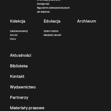
Dostępność
Regulamin zwiedzania Muzeum
Jak dojechać
Kolekcja
Edukacja
Archiwum
Założenia kolekcji
Dzieci i rodziny
Artyści
Młodzież i dorośli
Filmy
Aktualności
Biblioteka
Kontakt
Wydawnictwo
Partnerzy
Materiały prasowe