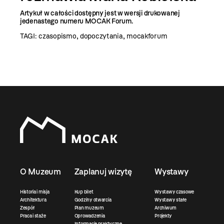
Artykuł w całości dostępny jest w wersji drukowanej
jedenastego numeru MOCAK Forum.
TAGI:
czasopismo
,
dopoczytania
,
mocakforum
O Muzeum
Zaplanuj wizytę
Wystawy
Historia i misja
Kup bilet
Wystawy czasowe
Architektura
Godziny otwarcia
Wystawy stałe
Zespół
Plan muzeum
Archiwum
Praca i staże
Oprowadzenia
Projekty
Informacje praktyczne