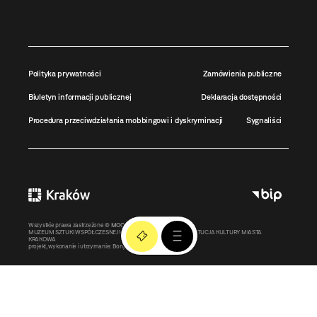
Polityka prywatności
Zamówienia publiczne
Biuletyn informacji publicznej
Deklaracja dostępności
Procedura przeciwdziałania mobbingowi i dyskryminacji
Sygnaliści
Wszystkie prawa zastrzeżone ©
MOCAK
2011-2026
MUZEUM SZTUKI WSPÓŁCZESNEJ W KRAKOWIE MOCAK – INSTYTUCJA KULTURY MIASTA
KRAKOWA
projekt, wykonanie i utrzymanie:
Bonjour.pl