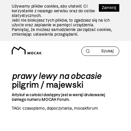
Przejdź
Używamy plików cookies, aby ułatwić Ci
Do
Zamknij
korzystanie z naszego serwisu oraz do celów
Treści
statystycznych.
Jeśli nie blokujesz tych plików, to zgadzasz się na ich
użycie oraz zapisanie w pamięci urządzenia.
Pamiętaj, że możesz samodzielnie zarządzać cookies,
zmieniając ustawienia przeglądarki.
prawy lewy na obcasie
pilgrim / majewski
Artykuł w całości dostępny jest w wersji drukowanej
ósmego numeru MOCAK Forum.
TAGI:
czasopismo
,
dopoczytania
,
mocakforum