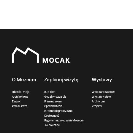
O Muzeum
Zaplanuj wizytę
Wystawy
Historia i misja
Kup bilet
Wystawy czasowe
Architektura
Godziny otwarcia
Wystawy stałe
Zespół
Plan muzeum
Archiwum
Praca i staże
Oprowadzenia
Projekty
Informacje praktyczne
Dostępność
Regulamin zwiedzania Muzeum
Jak dojechać