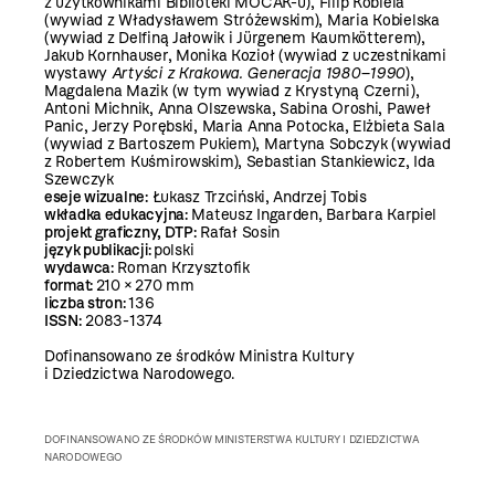
z użytkownikami Biblioteki MOCAK-u), Filip Kobiela
(wywiad z Władysławem Stróżewskim), Maria Kobielska
(wywiad z Delfiną Jałowik i Jürgenem Kaumkötterem),
Jakub Kornhauser, Monika Kozioł (wywiad z uczestnikami
wystawy
Artyści z Krakowa. Generacja 1980–1990
),
Magdalena Mazik (w tym wywiad z Krystyną Czerni),
Antoni Michnik, Anna Olszewska, Sabina Oroshi, Paweł
Panic, Jerzy Porębski, Maria Anna Potocka, Elżbieta Sala
(wywiad z Bartoszem Pukiem), Martyna Sobczyk (wywiad
z Robertem Kuśmirowskim), Sebastian Stankiewicz, Ida
Szewczyk
eseje wizualne:
Łukasz Trzciński, Andrzej Tobis
wkładka edukacyjna:
Mateusz Ingarden, Barbara Karpiel
projekt graficzny, DTP:
Rafał Sosin
język publikacji:
polski
wydawca:
Roman Krzysztofik
format:
210 × 270 mm
liczba stron:
136
ISSN:
2083-1374
Dofinansowano ze środków Ministra Kultury
i Dziedzictwa Narodowego.
DOFINANSOWANO ZE ŚRODKÓW MINISTERSTWA KULTURY I DZIEDZICTWA
NARODOWEGO