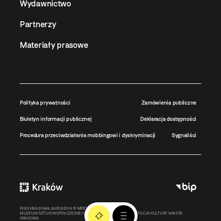
Wydawnictwo
Partnerzy
Materiały prasowe
Polityka prywatności
Zamówienia publiczne
Biuletyn informacji publicznej
Deklaracja dostępności
Procedura przeciwdziałania mobbingowi i dyskryminacji
Sygnaliści
Wszystkie prawa zastrzeżone ©
MOCAK
2011-2026
MUZEUM SZTUKI WSPÓŁCZESNEJ W KRAKOWIE MOCAK – INSTYTUCJA KULTURY MIASTA
KRAKOWA