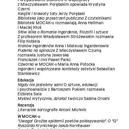
z Mieczysławem Porębskim opowiada Krystyna
Czerni
Książki i krawaty taty
Jerzy Porębski
Biblioteka jako przestrzeń publiczna
Z czytelnikami
Biblioteki MOCAK-u rozmawiają Anna Heilman
i Maciej Kłuś
Słów kilka o Romanie Ingardenie, filozofii i sztuce
Z profesorem Władysławem Stróżewskim rozmawia
Filip Kobiela
Kraków Ingardenów
Anna i Mateusz Ingardenowie
Pudełko na spinacze
Z Mieczysławem Czumą
rozmawia Justyna Jaworska
Franciszek i inni
Paweł Panic
Czwórka w MOCAK-u
Maria Anna Potocka
Ingarden i współczesne konteksty estetyki
Sebastian
Stankiewicz
Edukacja
Nigdy nie jesteśmy sami
O sztuce, edukacji
i psychoanalizie z Bartoszem Pukiem rozmawia
Elżbieta Sala
Myśleć krytycznie, działać twórczo
Sabina Oroshi
Recenzja
Literackie kartografie
Antoni Michnik
W MOCAK-u
"Uwaga! Groźba epidemii poetów poklepywania". O "G"
Ryszarda Krynickiego
Jakub Kornhauser