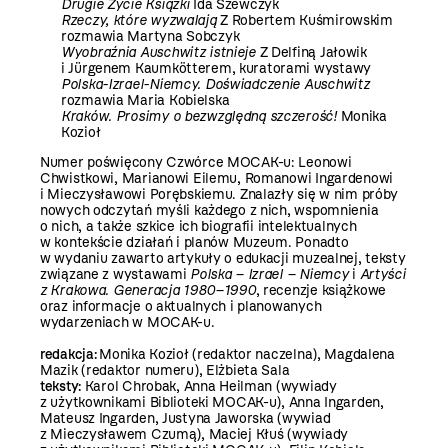
Drugie Życie Książki
Ida Szewczyk
Rzeczy, które wyzwalają
Z Robertem Kuśmirowskim
rozmawia Martyna Sobczyk
Wyobraźnia Auschwitz istnieje
Z Delfiną Jałowik
i Jürgenem Kaumkötterem, kuratorami wystawy
Polska-Izrael-Niemcy. Doświadczenie Auschwitz
rozmawia Maria Kobielska
Kraków. Prosimy o bezwzględną szczerość!
Monika
Kozioł
Numer poświęcony Czwórce MOCAK-u: Leonowi
Chwistkowi, Marianowi Eilemu, Romanowi Ingardenowi
i Mieczysławowi Porębskiemu. Znalazły się w nim próby
nowych odczytań myśli każdego z nich, wspomnienia
o nich, a także szkice ich biografii intelektualnych
w kontekście działań i planów Muzeum. Ponadto
w wydaniu zawarto artykuły o edukacji muzealnej, teksty
związane z wystawami
Polska – Izrael – Niemcy
i
Artyści
z Krakowa. Generacja 1980–1990
, recenzje książkowe
oraz informacje o aktualnych i planowanych
wydarzeniach w MOCAK-u.
redakcja:
Monika Kozioł (redaktor naczelna), Magdalena
Mazik (redaktor numeru), Elżbieta Sala
teksty:
Karol Chrobak, Anna Heilman (wywiady
z użytkownikami Biblioteki MOCAK-u), Anna Ingarden,
Mateusz Ingarden, Justyna Jaworska (wywiad
z Mieczysławem Czumą), Maciej Kłuś (wywiady