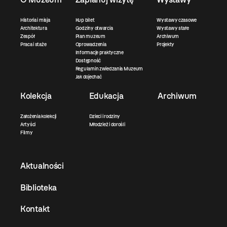
Historia i misja
Kup bilet
Wystawy czasowe
Architektura
Godziny otwarcia
Wystawy stałe
Zespół
Plan muzeum
Archiwum
Praca i staże
Oprowadzenia
Projekty
Informacje praktyczne
Dostępność
Regulamin zwiedzania Muzeum
Jak dojechać
Kolekcja
Edukacja
Archiwum
Założenia kolekcji
Dzieci i rodziny
Artyści
Młodzież i dorośli
Filmy
Aktualności
Biblioteka
Kontakt