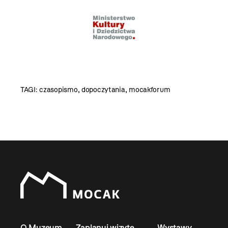
TAGI:
czasopismo
,
dopoczytania
,
mocakforum
O Muzeum
Zaplanuj wizytę
Wystawy