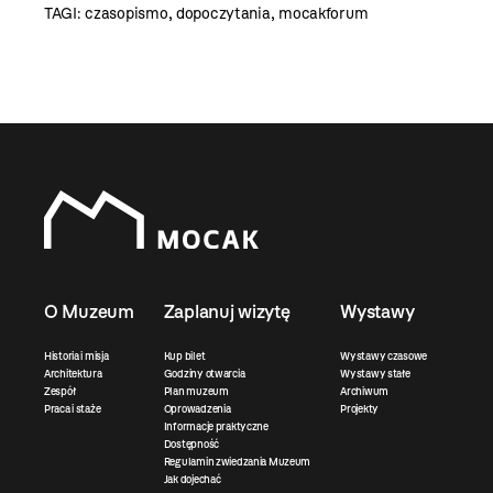
TAGI:
czasopismo
,
dopoczytania
,
mocakforum
O Muzeum
Zaplanuj wizytę
Wystawy
Historia i misja
Kup bilet
Wystawy czasowe
Architektura
Godziny otwarcia
Wystawy stałe
Zespół
Plan muzeum
Archiwum
Praca i staże
Oprowadzenia
Projekty
Informacje praktyczne
Dostępność
Regulamin zwiedzania Muzeum
Jak dojechać