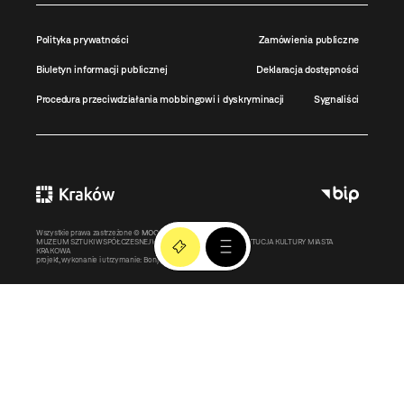
Polityka prywatności
Zamówienia publiczne
Biuletyn informacji publicznej
Deklaracja dostępności
Procedura przeciwdziałania mobbingowi i dyskryminacji
Sygnaliści
Wszystkie prawa zastrzeżone ©
MOCAK
2011-2026
MUZEUM SZTUKI WSPÓŁCZESNEJ W KRAKOWIE MOCAK – INSTYTUCJA KULTURY MIASTA
KRAKOWA
projekt, wykonanie i utrzymanie:
Bonjour.pl