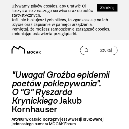
Przejdź
Używamy plików cookies, aby ułatwić Ci
Do
Zamknij
korzystanie z naszego serwisu oraz do celów
Treści
statystycznych.
Jeśli nie blokujesz tych plików, to zgadzasz się na ich
użycie oraz zapisanie w pamięci urządzenia.
Pamiętaj, że możesz samodzielnie zarządzać cookies,
zmieniając ustawienia przeglądarki.
"Uwaga! Groźba epidemii
poetów poklepywania".
O "G" Ryszarda
Krynickiego
Jakub
Kornhauser
Artykuł w całości dostępny jest w wersji drukowanej
jedenastego numeru MOCAK Forum.