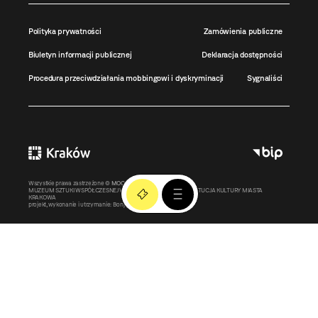
Polityka prywatności
Zamówienia publiczne
Biuletyn informacji publicznej
Deklaracja dostępności
Procedura przeciwdziałania mobbingowi i dyskryminacji
Sygnaliści
Wszystkie prawa zastrzeżone ©
MOCAK
2011-2026
MUZEUM SZTUKI WSPÓŁCZESNEJ W KRAKOWIE MOCAK – INSTYTUCJA KULTURY MIASTA
KRAKOWA
projekt, wykonanie i utrzymanie:
Bonjour.pl