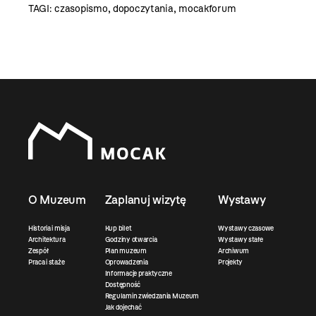
TAGI:
czasopismo
,
dopoczytania
,
mocakforum
O Muzeum
Zaplanuj wizytę
Wystawy
Historia i misja
Kup bilet
Wystawy czasowe
Architektura
Godziny otwarcia
Wystawy stałe
Zespół
Plan muzeum
Archiwum
Praca i staże
Oprowadzenia
Projekty
Informacje praktyczne
Dostępność
Regulamin zwiedzania Muzeum
Jak dojechać