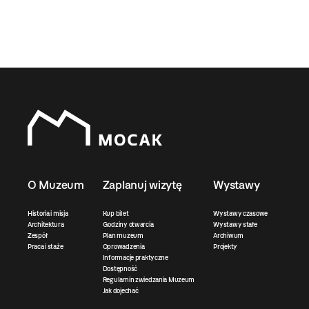
O Muzeum
Zaplanuj wizytę
Wystawy
Historia i misja
Kup bilet
Wystawy czasowe
Architektura
Godziny otwarcia
Wystawy stałe
Zespół
Plan muzeum
Archiwum
Praca i staże
Oprowadzenia
Projekty
Informacje praktyczne
Dostępność
Regulamin zwiedzania Muzeum
Jak dojechać