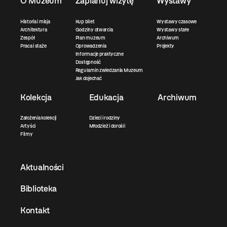
O Muzeum
Zaplanuj wizytę
Wystawy
Historia i misja
Kup bilet
Wystawy czasowe
Architektura
Godziny otwarcia
Wystawy stałe
Zespół
Plan muzeum
Archiwum
Praca i staże
Oprowadzenia
Projekty
Informacje praktyczne
Dostępność
Regulamin zwiedzania Muzeum
Jak dojechać
Kolekcja
Edukacja
Archiwum
Założenia kolekcji
Dzieci i rodziny
Artyści
Młodzież i dorośli
Filmy
Aktualności
Biblioteka
Kontakt