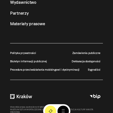
Wydawnictwo
Partnerzy
Materiały prasowe
Polityka prywatności
Zamówienia publiczne
Biuletyn informacji publicznej
Deklaracja dostępności
Procedura przeciwdziałania mobbingowi i dyskryminacji
Sygnaliści
Wszystkie prawa zastrzeżone ©
MOCAK
2011-2026
MUZEUM SZTUKI WSPÓŁCZESNEJ W KRAKOWIE MOCAK – INSTYTUCJA KULTURY MIASTA
KRAKOWA