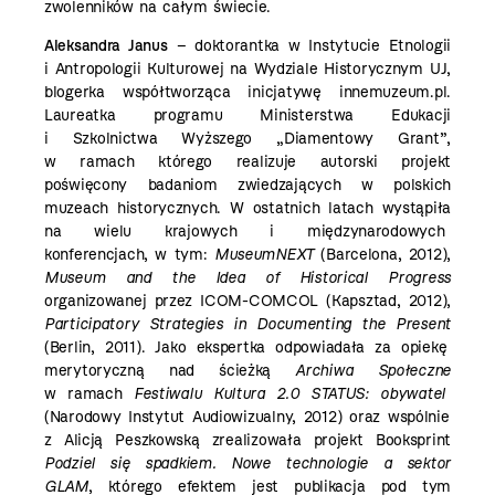
zwolenników na całym świecie.
Aleksandra Janus
– doktorantka w Instytucie Etnologii
i Antropologii Kulturowej na Wydziale Historycznym UJ,
blogerka współtworząca inicjatywę
innemuzeum.pl
.
Laureatka programu Ministerstwa Edukacji
i Szkolnictwa Wyższego „Diamentowy Grant”,
w ramach którego realizuje autorski projekt
poświęcony badaniom zwiedzających w polskich
muzeach historycznych.
W ostatnich latach wystąpiła
na wielu krajowych i międzynarodowych
konferencjach, w tym:
MuseumNEXT
(Barcelona, 2012),
Museum and the Idea of Historical Progress
organizowanej przez ICOM-COMCOL (Kapsztad, 2012),
Participatory Strategies in Documenting the Present
(Berlin, 2011). Jako ekspertka odpowiadała za opiekę
merytoryczną nad ścieżką
Archiwa Społeczne
w ramach
Festiwalu Kultura 2.0 STATUS: obywatel
(Narodowy Instytut Audiowizualny, 2012) oraz wspólnie
z Alicją Peszkowską zrealizowała projekt Booksprint
Podziel się spadkiem. Nowe technologie a sektor
GLAM
, którego efektem jest
publikacja
pod tym