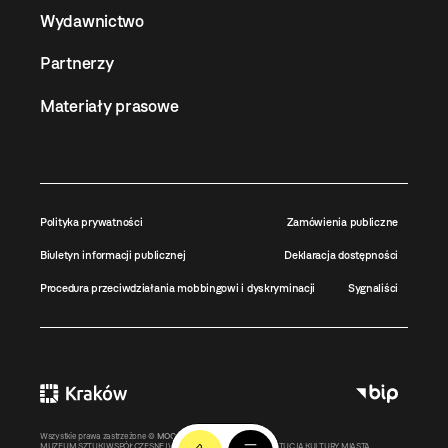
Wydawnictwo
Partnerzy
Materiały prasowe
Polityka prywatności
Zamówienia publiczne
Biuletyn informacji publicznej
Deklaracja dostępności
Procedura przeciwdziałania mobbingowi i dyskryminacji
Sygnaliści
Wszystkie prawa zastrzeżone ©
MOCAK
2011-2026
MUZEUM SZTUKI WSPÓŁCZESNEJ W KRAKOWIE MOCAK – INSTYTUCJA KULTURY MIASTA