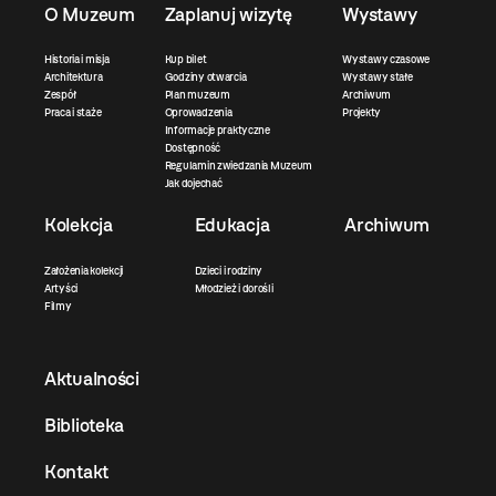
O Muzeum
Zaplanuj wizytę
Wystawy
Historia i misja
Kup bilet
Wystawy czasowe
Architektura
Godziny otwarcia
Wystawy stałe
Zespół
Plan muzeum
Archiwum
Praca i staże
Oprowadzenia
Projekty
Informacje praktyczne
Dostępność
Regulamin zwiedzania Muzeum
Jak dojechać
Kolekcja
Edukacja
Archiwum
Założenia kolekcji
Dzieci i rodziny
Artyści
Młodzież i dorośli
Filmy
Aktualności
Biblioteka
Kontakt