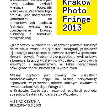
nową odsłoną czytelni
Miesiąca Fotografii
w Krakowie. Zadaniem tego
projektu jest dostarczenie
komentarza do
prezentowanych podczas
festiwalu wystaw oraz
udostępnienie kilkuset
publikacji o tematyce
fotograficznej.
Zgromadzony w bibliotece księgozbiór pozwala zanurzyć
się w blisko dwustuletniej historii fotografii, prześledzić
jej tradycje oraz poznać najnowsze trendy i współczesne
kierunki rozwoju. Problematykę przybliżają wydawnictwa
albumowe, katalogi wystaw indywidualnych i zbiorowych,
krajowych i zagranicznych, a także opracowania
poświęcone teorii i historii sztuk wizualnych.
Miesiąc czytania
jest otwarty dla wszystkich
zainteresowanych, dając im szansę przyjemnego
odpoczynku w przerwach między kolejnymi wystawami
i wydarzeniami Miesiąca Fotografii
w Krakowie. Część zgromadzonych publikacji pochodzi
z zasobów Czytelni Fundacji Sztuk Wizualnych.
MIESIĄC CZYTANIA
18.5.2013–16.6.2013