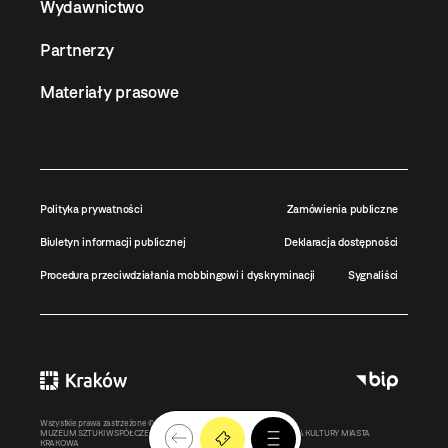
Wydawnictwo
Partnerzy
Materiały prasowe
Polityka prywatności
Zamówienia publiczne
Biuletyn informacji publicznej
Deklaracja dostępności
Procedura przeciwdziałania mobbingowi i dyskryminacji
Sygnaliści
Wszystkie prawa zastrzeżone ©
MOCAK
2011-2026
MUZEUM SZTUKI WSPÓŁCZESNEJ W KRAKOWIE MOCAK – INSTYTUCJA KULTURY MIASTA
KRAKOWA