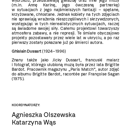
wybrzeżu, przedstawiają gwiazdę oraz inne jego muzy
(m.in. Annę Karinę, jego ówczesną partnerkę)
w sytuacjach z jego najśmielszych fantazji – spętane,
krzyżowane, chłostane. Jednak kobiety na tych zdjęciach
nie sprawiają wrażenia nieszczęśliwych i skrzywdzonych,
występując w tych nierealistycznych sytuacjach, raczej
są świadome swojej siły. Całemu projektowi towarzyszy
atmosfera zabawy, a nie represji. Te śmiałe obyczajowo
projekty pozostawały przez wiele lat w ukryciu, a po raz
pierwszy zostały pokazane już po śmierci autora.
Ghislain Dussart
(1924–1996)
Znany także jako Jicky Dussart, francuski malarz
i fotograf, którego ulubioną muzą była przez lata Brigitte
Bardot. Pracownik magazynu „Paris Match”, autor zdjęć
do albumu Brigitte Bardot, racontée par Françoise Sagan
(1975).
KOORDYNATORZY:
Agnieszka Olszewska
Katarzyna Wąs