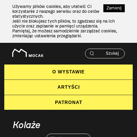
Przejdź
Używamy plików cookies, aby ułatwić Ci
Do
Zamknij
korzystanie z naszego serwisu oraz do celów
Treści
statystycznych.
Jeśli nie blokujesz tych plików, to zgadzasz się na ich
użycie oraz zapisanie w pamięci urządzenia.
Pamiętaj, że możesz samodzielnie zarządzać cookies,
zmieniając ustawienia przeglądarki.
O WYSTAWIE
ARTYŚCI
PATRONAT
Kolaże