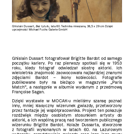
Ghislain Dussart,
Ghislain Dussart,
Bez tytułu
Bez tytułu
, lata 60. Technika mieszana, 28 x 22 cm Dzięki
, lata 60. Technika mieszana, 38,5 x 29 cm Dzięki
uprzejmości Michael Fuchs Galerie GmbH
uprzejmości Michael Fuchs Galerie GmbH
Ghislain Dussart fotografował Brigitte Bardot od samego
początku kariery. Po raz pierwszy spotkali się w 1953
roku, kiedy fotograf odwiedzał siostrę aktorki. Ich
wieloletnia znajomość zaowocowała najbardziej znanymi
zdjęciami Bardot – ikony kobiecości. Fotografie
publikowane były na bieżąco w magazynie „Paris
Match”, a następnie w albumie wydanym z przedmową
Françoise Sagan.
Dzięki wystawie w MOCAK-u mieliśmy szansę poznać
inny, mniej klasyczny wizerunek gwiazdy, przetworzony
przez fantazje jej współpracownika. Projekt ten pokazuje
rozdźwięk między osobistym stosunkiem artysty do
aktorki, a ich wspólną pracą nad tworzeniem publicznego
wizerunku Brigitte Bardot. Kolaże Dussarta, stworzone
z fotografii wykonanych w latach 60. na Lazurowym