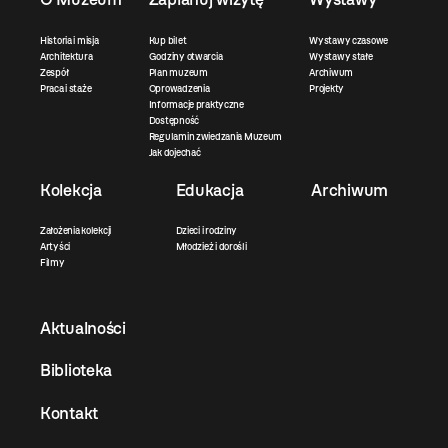
Historia i misja
Kup bilet
Wystawy czasowe
Architektura
Godziny otwarcia
Wystawy stałe
Zespół
Plan muzeum
Archiwum
Praca i staże
Oprowadzenia
Projekty
Informacje praktyczne
Dostępność
Regulamin zwiedzania Muzeum
Jak dojechać
Kolekcja
Edukacja
Archiwum
Założenia kolekcji
Dzieci i rodziny
Artyści
Młodzież i dorośli
Filmy
Aktualności
Biblioteka
Kontakt