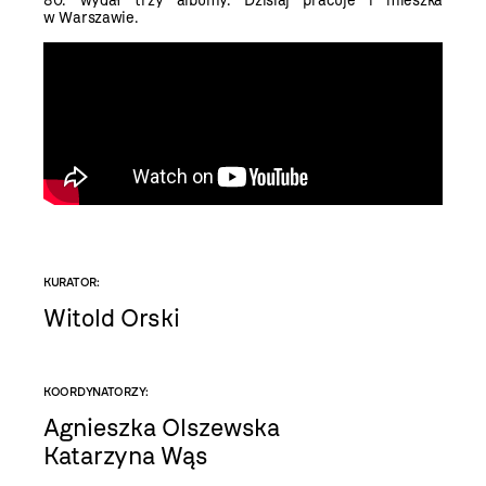
80. wydał trzy albumy. Dzisiaj pracuje i mieszka
w Warszawie.
KURATOR:
Witold Orski
KOORDYNATORZY:
Agnieszka Olszewska
Katarzyna Wąs