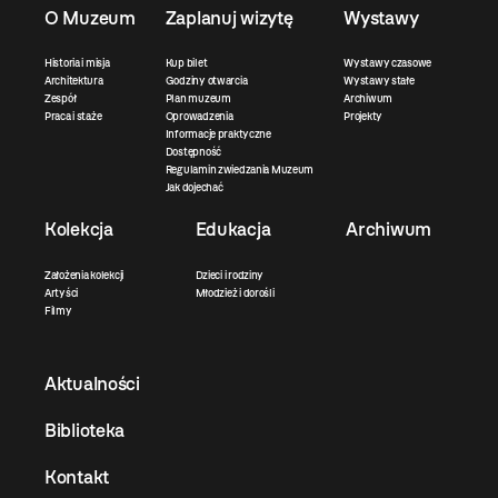
O Muzeum
Zaplanuj wizytę
Wystawy
Historia i misja
Kup bilet
Wystawy czasowe
Architektura
Godziny otwarcia
Wystawy stałe
Zespół
Plan muzeum
Archiwum
Praca i staże
Oprowadzenia
Projekty
Informacje praktyczne
Dostępność
Regulamin zwiedzania Muzeum
Jak dojechać
Kolekcja
Edukacja
Archiwum
Założenia kolekcji
Dzieci i rodziny
Artyści
Młodzież i dorośli
Filmy
Aktualności
Biblioteka
Kontakt