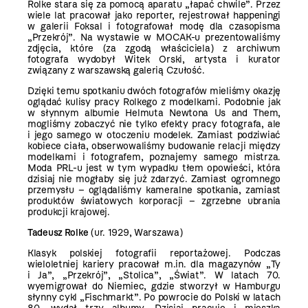
Rolke stara się za pomocą aparatu „łapać chwile”. Przez
wiele lat pracował jako reporter, rejestrował happeningi
w galerii Foksal i fotografował modę dla czasopisma
„Przekrój”. Na wystawie w MOCAK-u prezentowaliśmy
zdjęcia, które (za zgodą właściciela) z archiwum
fotografa wydobył Witek Orski, artysta i kurator
związany z warszawską galerią Czułość.
Dzięki temu spotkaniu dwóch fotografów mieliśmy okazję
oglądać kulisy pracy Rolkego z modelkami. Podobnie jak
w słynnym albumie Helmuta Newtona Us and Them,
mogliśmy zobaczyć nie tylko efekty pracy fotografa, ale
i jego samego w otoczeniu modelek. Zamiast podziwiać
kobiece ciała, obserwowaliśmy budowanie relacji między
modelkami i fotografem, poznajemy samego mistrza.
Moda PRL-u jest w tym wypadku tłem opowieści, która
dzisiaj nie mogłaby się już zdarzyć. Zamiast ogromnego
przemysłu – oglądaliśmy kameralne spotkania, zamiast
produktów światowych korporacji – zgrzebne ubrania
produkcji krajowej.
Tadeusz Rolke
(ur. 1929, Warszawa)
Klasyk polskiej fotografii reportażowej. Podczas
wieloletniej kariery pracował m.in. dla magazynów „Ty
i Ja”, „Przekrój”, „Stolica”, „Świat”. W latach 70.
wyemigrował do Niemiec, gdzie stworzył w Hamburgu
słynny cykl „Fischmarkt”. Po powrocie do Polski w latach