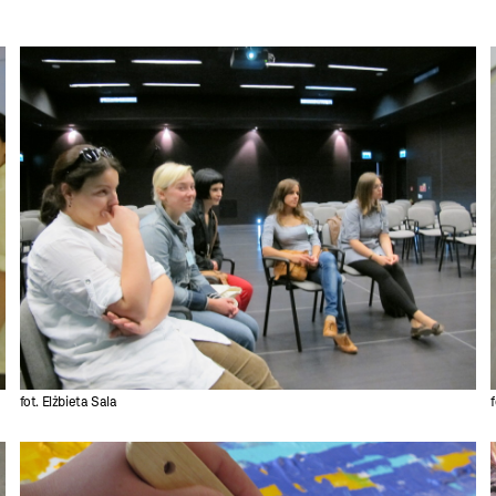
fot. Elżbieta Sala
f