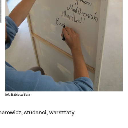
fot. Elżbieta Sala
narowicz
,
studenci
,
warsztaty