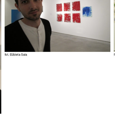
fot. Elżbieta Sala
f