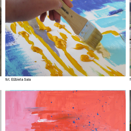
fot. Elżbieta Sala
f