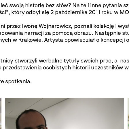
ć swoją historię bez słów? Na te i inne pytania s
eści", który odbył się 2 października 2011 roku w M
ni przez Iwonę Wojnarowicz, poznali kolekcję i w
udowania narracji za pomocą obrazu. Następnie stu
ch w Krakowie. Artysta opowiedział o koncepcji o
nicy stworzyli werbalne tytuły swoich prac, a nast
przedstawienia osobistych historii uczestników w
ze spotkania.