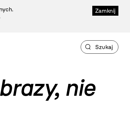
nych.
Zamknij
.
brazy, nie