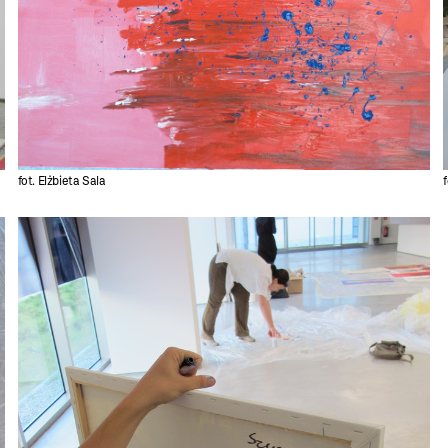
fot. Elżbieta Sala
f