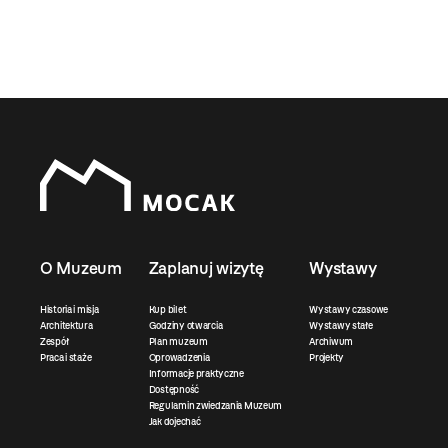
O Muzeum
Zaplanuj wizytę
Wystawy
Historia i misja
Kup bilet
Wystawy czasowe
Architektura
Godziny otwarcia
Wystawy stałe
Zespół
Plan muzeum
Archiwum
Praca i staże
Oprowadzenia
Projekty
Informacje praktyczne
Dostępność
Regulamin zwiedzania Muzeum
Jak dojechać