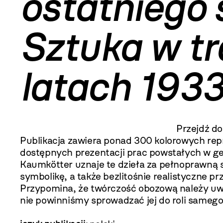
ostatniego 
Sztuka w t
latach 193
Przejdź d
Publikacja zawiera ponad 300 kolorowych repr
dostępnych prezentacji prac powstałych w ge
Kaumkötter uznaje te dzieła za pełnoprawną 
symbolikę, a także bezlitośnie realistyczne 
Przypomina, że twórczość obozową należy uwol
nie powinniśmy sprowadzać jej do roli samego