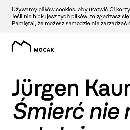
Przejdź
Używamy plików cookies, aby ułatwić Ci korzy
Do
Jeśli nie blokujesz tych plików, to zgadzasz si
Treści
Pamiętaj, że możesz samodzielnie zarządzać c
Jürgen Kau
Śmierć nie