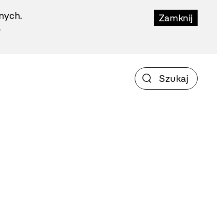
nych.
Zamknij
.