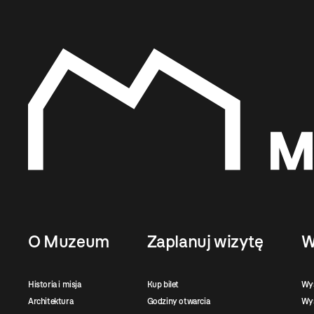
O Muzeum
Zaplanuj wizytę
W
Historia i misja
Kup bilet
Wy
Architektura
Godziny otwarcia
Wys