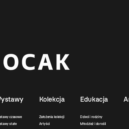
ystawy
Kolekcja
Edukacja
A
stawy czasowe
Założenia kolekcji
Dzieci i rodziny
tawy stałe
Artyści
Młodzież i dorośli