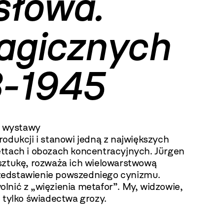
słowa.
ragicznych
3-1945
o wystawy
odukcji i stanowi jedną z największych
ttach i obozach koncentracyjnych. Jürgen
sztukę, rozważa ich wielowarstwową
przedstawienie powszedniego cynizmu.
nić z „więzienia metafor”. My, widzowie,
 tylko świadectwa grozy.