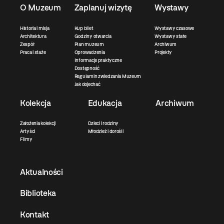
O Muzeum
Zaplanuj wizytę
Wystawy
Historia i misja
Kup bilet
Wystawy czasowe
Architektura
Godziny otwarcia
Wystawy stałe
Zespół
Plan muzeum
Archiwum
Praca i staże
Oprowadzenia
Projekty
Informacje praktyczne
Dostępność
Regulamin zwiedzania Muzeum
Jak dojechać
Kolekcja
Edukacja
Archiwum
Założenia kolekcji
Dzieci i rodziny
Artyści
Młodzież i dorośli
Filmy
Aktualności
Biblioteka
Kontakt