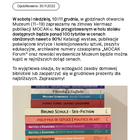
Opublikowano: 30.11.2022
W sobotę i niedzielę, 10 i 11 grudnia
, w godzinach otwarcia
Muzeum (11–19) zapraszamy na zimowy kiermasz
publikacji MOCAK-u.
Na przygotowanym w holu stoisku
dostępnych będzie ponad 100 tytułów w cenach
obniżonych nawet o 90%!
Katalogi wystaw, publikacje
poświęcone krytyce i kolekcjonowaniu sztuki, zeszyty
edukacyjne, archiwalne numery czasopisma „MOCAK
Forum” oraz nowości wydawnicze Muzeum będzie można
kupić w najniższych dotąd cenach.
To wyjątkowa okazja, by wzbogacić zasoby domowej
biblioteki lub zaopatrzyć się w grudniowe prezenty dla
najbliższych. Zapraszamy!