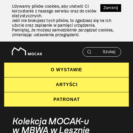
Przejdź
Używamy plików cookies, aby ułatwić Ci
Do
Zamknij
korzystanie z naszego serwisu oraz do celów
Treści
statystycznych.
Jeśli nie blokujesz tych plików, to zgadzasz się na ich
użycie oraz zapisanie w pamięci urządzenia.
Pamiętaj, że możesz samodzielnie zarządzać cookies,
zmieniając ustawienia przeglądarki.
O WYSTAWIE
ARTYŚCI
PATRONAT
Kolekcja MOCAK-u
w MBWA w Lesznie