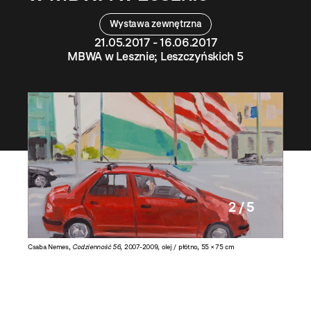
Wystawa zewnętrzna
21.05.2017 - 16.06.2017
MBWA w Lesznie; Leszczyńskich 5
2 / 5
la,
Csaba Nemes,
Codzienność 56
, 2007-2009, olej / płótno, 55 × 75 cm
Azorro,
C