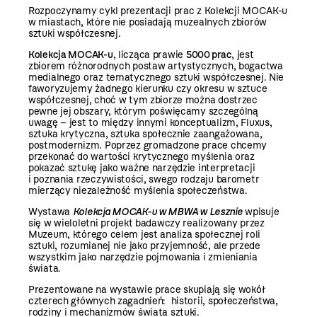
Rozpoczynamy cykl prezentacji prac z Kolekcji MOCAK-u
w miastach, które nie posiadają muzealnych zbiorów
sztuki współczesnej.
Kolekcja MOCAK-u
, licząca prawie
5000 prac
, jest
zbiorem różnorodnych postaw artystycznych, bogactwa
medialnego oraz tematycznego sztuki współczesnej. Nie
faworyzujemy żadnego kierunku czy okresu w sztuce
współczesnej, choć w tym zbiorze można dostrzec
pewne jej obszary, którym poświęcamy szczególną
uwagę – jest to między innymi konceptualizm, Fluxus,
sztuka krytyczna, sztuka społecznie zaangażowana,
postmodernizm. Poprzez gromadzone prace chcemy
przekonać do wartości krytycznego myślenia oraz
pokazać sztukę jako ważne narzędzie interpretacji
i poznania rzeczywistości, swego rodzaju barometr
mierzący niezależność myślenia społeczeństwa.
Wystawa
Kolekcja
MOCAK-u w MBWA w Lesznie
wpisuje
się w wieloletni projekt badawczy realizowany przez
Muzeum, którego celem jest analiza społecznej roli
sztuki, rozumianej nie jako przyjemność, ale przede
wszystkim jako narzędzie pojmowania i zmieniania
świata.
Prezentowane na wystawie prace skupiają się wokół
czterech głównych zagadnień: historii, społeczeństwa,
rodziny i mechanizmów świata sztuki.