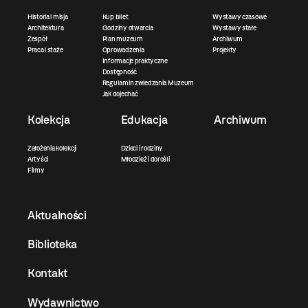
Historia i misja
Kup bilet
Wystawy czasowe
Architektura
Godziny otwarcia
Wystawy stałe
Zespół
Plan muzeum
Archiwum
Praca i staże
Oprowadzenia
Projekty
Informacje praktyczne
Dostępność
Regulamin zwiedzania Muzeum
Jak dojechać
Kolekcja
Edukacja
Archiwum
Założenia kolekcji
Dzieci i rodziny
Artyści
Młodzież i dorośli
Filmy
Aktualności
Biblioteka
Kontakt
Wydawnictwo