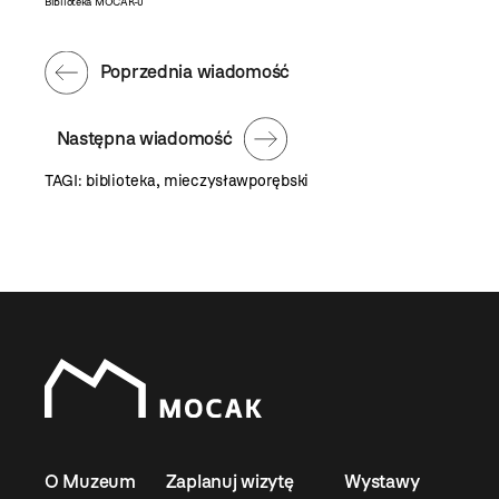
Biblioteka MOCAK-u
Poprzednia wiadomość
Następna wiadomość
TAGI:
biblioteka
,
mieczysławporębski
O Muzeum
Zaplanuj wizytę
Wystawy