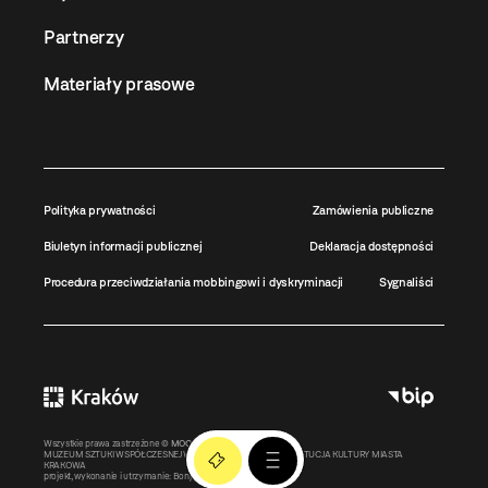
Partnerzy
Materiały prasowe
Polityka prywatności
Zamówienia publiczne
Biuletyn informacji publicznej
Deklaracja dostępności
Procedura przeciwdziałania mobbingowi i dyskryminacji
Sygnaliści
Wszystkie prawa zastrzeżone ©
MOCAK
2011-2026
MUZEUM SZTUKI WSPÓŁCZESNEJ W KRAKOWIE MOCAK – INSTYTUCJA KULTURY MIASTA
KRAKOWA
projekt, wykonanie i utrzymanie:
Bonjour.pl