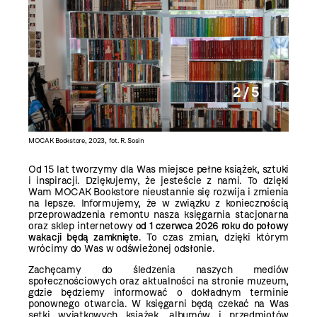
2 / 5
MOCAK Bookstore, 2023, fot. R. Sosin
MOCAK Bo
Od 15 lat tworzymy dla Was miejsce pełne książek, sztuki
i inspiracji. Dziękujemy, że jesteście z nami. To dzięki
Wam MOCAK Bookstore nieustannie się rozwija i zmienia
na lepsze. Informujemy, że w związku z koniecznością
przeprowadzenia remontu nasza księgarnia stacjonarna
oraz sklep internetowy
od 1 czerwca 2026 roku do połowy
wakacji będą zamknięte
. To czas zmian, dzięki którym
wrócimy do Was w odświeżonej odsłonie.
Zachęcamy do śledzenia naszych mediów
społecznościowych oraz aktualności na stronie muzeum,
gdzie będziemy informować o dokładnym terminie
ponownego otwarcia. W księgarni będą czekać na Was
setki wyjątkowych książek, albumów i przedmiotów