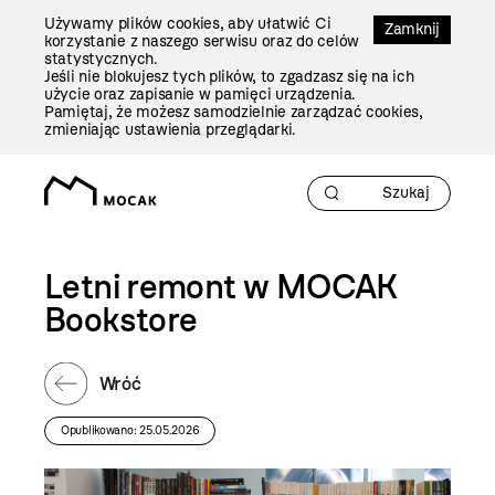
Przejdź
Używamy plików cookies, aby ułatwić Ci
Do
Zamknij
korzystanie z naszego serwisu oraz do celów
Treści
statystycznych.
Jeśli nie blokujesz tych plików, to zgadzasz się na ich
użycie oraz zapisanie w pamięci urządzenia.
Pamiętaj, że możesz samodzielnie zarządzać cookies,
zmieniając ustawienia przeglądarki.
Letni remont w MOCAK
Bookstore
Wróć
Opublikowano: 25.05.2026