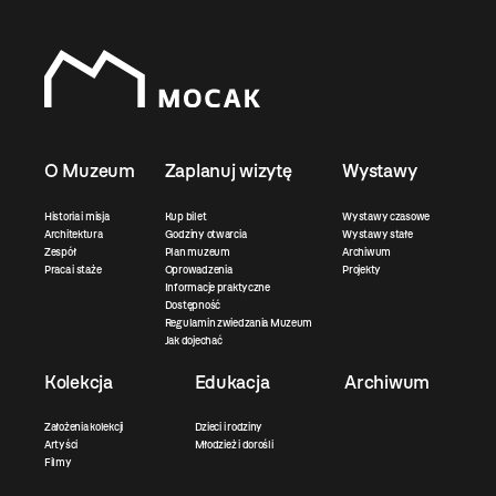
O Muzeum
Zaplanuj wizytę
Wystawy
Historia i misja
Kup bilet
Wystawy czasowe
Architektura
Godziny otwarcia
Wystawy stałe
Zespół
Plan muzeum
Archiwum
Praca i staże
Oprowadzenia
Projekty
Informacje praktyczne
Dostępność
Regulamin zwiedzania Muzeum
Jak dojechać
Kolekcja
Edukacja
Archiwum
Założenia kolekcji
Dzieci i rodziny
Artyści
Młodzież i dorośli
Filmy