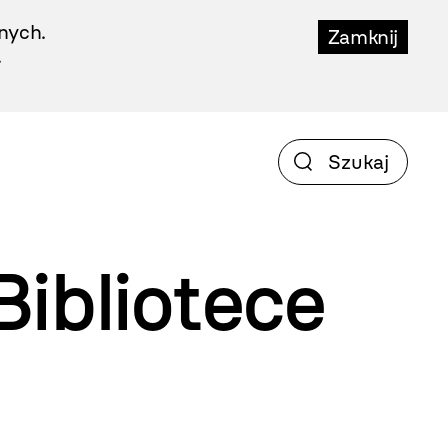
nych.
Zamknij
.
ibliotece