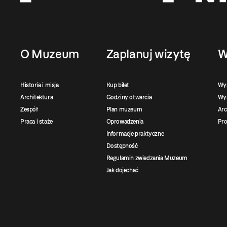
O Muzeum
Zaplanuj wizytę
W
Historia i misja
Kup bilet
Wy
Architektura
Godziny otwarcia
Wys
Zespół
Plan muzeum
Ar
Praca i staże
Oprowadzenia
Pro
Informacje praktyczne
Dostępność
Regulamin zwiedzania Muzeum
Jak dojechać