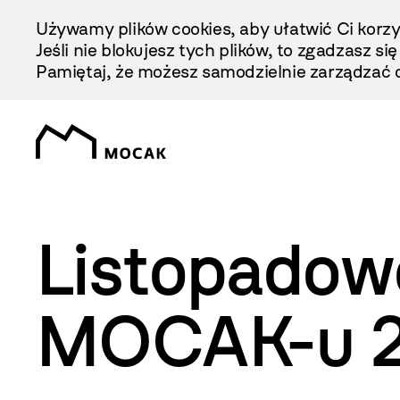
Przejdź
Używamy plików cookies, aby ułatwić Ci korzy
Do
Jeśli nie blokujesz tych plików, to zgadzasz si
Treści
Pamiętaj, że możesz samodzielnie zarządzać c
Listopadowe
MOCAK-u 