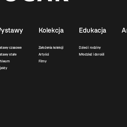
ystawy
Kolekcja
Edukacja
A
stawy czasowe
Założenia kolekcji
Dzieci i rodziny
tawy stałe
Artyści
Młodzież i dorośli
chiwum
Filmy
jekty