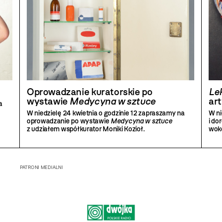
Oprowadzanie kuratorskie po
Le
wystawie
Medycyna w sztuce
ar
a
W niedzielę 24 kwietnia o godzinie 12 zapraszamy na
W ni
oprowadzanie po wystawie
Medycyna w sztuce
i do
z udziałem współkurator Moniki Kozioł.
wok
PATRONI MEDIALNI