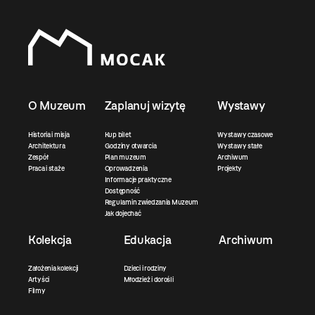
O Muzeum
Zaplanuj wizytę
Wystawy
Historia i misja
Kup bilet
Wystawy czasowe
Architektura
Godziny otwarcia
Wystawy stałe
Zespół
Plan muzeum
Archiwum
Praca i staże
Oprowadzenia
Projekty
Informacje praktyczne
Dostępność
Regulamin zwiedzania Muzeum
Jak dojechać
Kolekcja
Edukacja
Archiwum
Założenia kolekcji
Dzieci i rodziny
Artyści
Młodzież i dorośli
Filmy