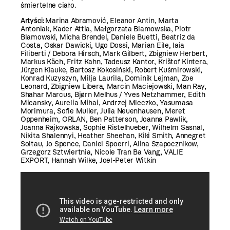
śmiertelne ciało.
Artyści:
Marina Abramović, Eleanor Antin, Marta
Antoniak, Kader Attia, Małgorzata Blamowska, Piotr
Blamowski, Micha Brendel, Daniele Buetti, Beatriz da
Costa, Oskar Dawicki, Ugo Dossi, Marian Eile, Iaia
Filiberti / Debora Hirsch, Mark Gilbert, Zbigniew Herbert,
Markus Käch, Fritz Kahn, Tadeusz Kantor, Krištof Kintera,
Jürgen Klauke, Bartosz Kokosiński, Robert Kuśmirowski,
Konrad Kuzyszyn, Milja Laurila, Dominik Lejman, Zoe
Leonard, Zbigniew Libera, Marcin Maciejowski, Man Ray,
Shahar Marcus, Bjørn Melhus / Yves Netzhammer, Edith
Micansky, Aurelia Mihai, Andrzej Mleczko, Yasumasa
Morimura, Sofie Muller, Julia Neuenhausen, Meret
Oppenheim, ORLAN, Ben Patterson, Joanna Pawlik,
Joanna Rajkowska, Sophie Ristelhueber, Wilhelm Sasnal,
Nikita Shalennyi, Heather Sheehan, Kiki Smith, Annegret
Soltau, Jo Spence, Daniel Spoerri, Alina Szapocznikow,
Grzegorz Sztwiertnia, Nicole Tran Ba Vang, VALIE
EXPORT, Hannah Wilke, Joel-Peter Witkin