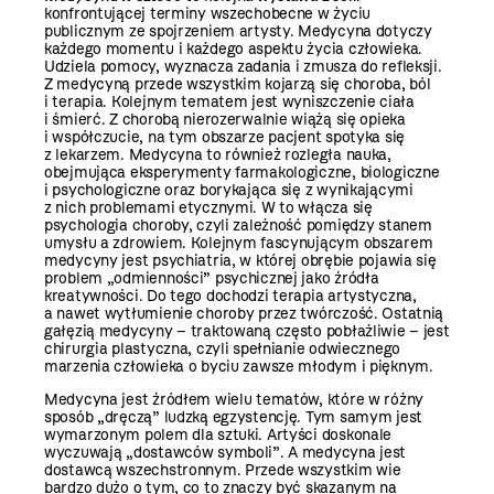
konfrontującej terminy wszechobecne w życiu
publicznym ze spojrzeniem artysty. Medycyna dotyczy
każdego momentu i każdego aspektu życia człowieka.
Udziela pomocy, wyznacza zadania i zmusza do refleksji.
Z medycyną przede wszystkim kojarzą się choroba, ból
i terapia. Kolejnym tematem jest wyniszczenie ciała
i śmierć. Z chorobą nierozerwalnie wiążą się opieka
i współczucie, na tym obszarze pacjent spotyka się
z lekarzem. Medycyna to również rozległa nauka,
obejmująca eksperymenty farmakologiczne, biologiczne
i psychologiczne oraz borykająca się z wynikającymi
z nich problemami etycznymi. W to włącza się
psychologia choroby, czyli zależność pomiędzy stanem
umysłu a zdrowiem. Kolejnym fascynującym obszarem
medycyny jest psychiatria, w której obrębie pojawia się
problem „odmienności” psychicznej jako źródła
kreatywności. Do tego dochodzi terapia artystyczna,
a nawet wytłumienie choroby przez twórczość. Ostatnią
gałęzią medycyny – traktowaną często pobłażliwie – jest
chirurgia plastyczna, czyli spełnianie odwiecznego
marzenia człowieka o byciu zawsze młodym i pięknym.
Medycyna jest źródłem wielu tematów, które w różny
sposób „dręczą” ludzką egzystencję. Tym samym jest
wymarzonym polem dla sztuki. Artyści doskonale
wyczuwają „dostawców symboli”. A medycyna jest
dostawcą wszechstronnym. Przede wszystkim wie
bardzo dużo o tym, co to znaczy być skazanym na