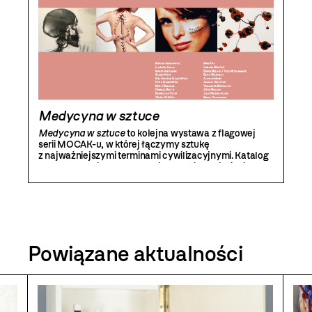
Medycyna w sztuce
Medycyna w sztuce
to kolejna wystawa z flagowej
serii MOCAK-u, w której łączymy sztukę
z najważniejszymi terminami cywilizacyjnymi. Katalog
wystawy zawiera reprodukcje prac kilkudziesięciu
artystów oraz teksty autorstwa między innymi:
Bogusława Habrata, Jürgena Kaumköttera i Axela
Hinricha Murkena.
Powiązane aktualności