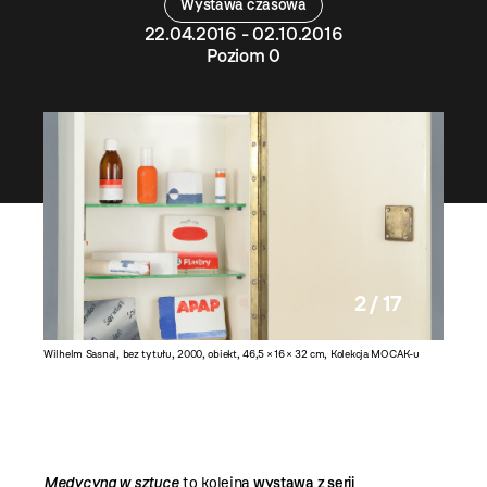
Wystawa czasowa
22.04.2016 - 02.10.2016
Poziom 0
2 / 17
otografia,
Wilhelm Sasnal, bez tytułu, 2000, obiekt, 46,5 × 16 × 32 cm, Kolekcja MOCAK-u
Nikita S
MOCAK-
Medycyna w sztuce
to kolejna
wystawa z serii