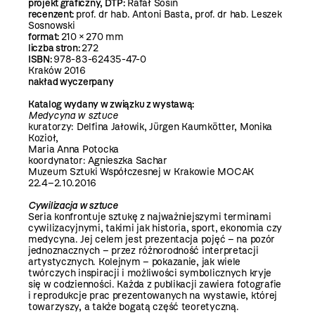
projekt graficzny, DTP:
Rafał Sosin
recenzent:
prof. dr hab. Antoni Basta, prof. dr hab. Leszek
Sosnowski
format:
210 × 270 mm
liczba stron:
272
ISBN:
978-83-62435-47-0
Kraków 2016
nakład wyczerpany
Katalog wydany w związku z wystawą:
Medycyna w sztuce
kuratorzy: Delfina Jałowik, Jürgen Kaumkötter, Monika
Kozioł,
Maria Anna Potocka
koordynator: Agnieszka Sachar
Muzeum Sztuki Współczesnej w Krakowie MOCAK
22.4–2.10.2016
Cywilizacja w sztuce
Seria konfrontuje sztukę z najważniejszymi terminami
cywilizacyjnymi, takimi jak historia, sport, ekonomia czy
medycyna. Jej celem jest prezentacja pojęć – na pozór
jednoznacznych – przez różnorodność interpretacji
artystycznych. Kolejnym – pokazanie, jak wiele
twórczych inspiracji i możliwości symbolicznych kryje
się w codzienności. Każda z publikacji zawiera fotografie
i reprodukcje prac prezentowanych na wystawie, której
towarzyszy, a także bogatą część teoretyczną.