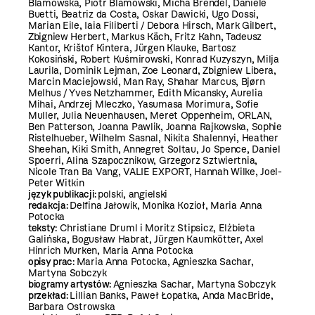
Blamowska, Piotr Blamowski, Micha Brendel, Daniele
Buetti, Beatriz da Costa, Oskar Dawicki, Ugo Dossi,
Marian Eile, Iaia Filiberti / Debora Hirsch, Mark Gilbert,
Zbigniew Herbert, Markus Käch, Fritz Kahn, Tadeusz
Kantor, Krištof Kintera, Jürgen Klauke, Bartosz
Kokosiński, Robert Kuśmirowski, Konrad Kuzyszyn, Milja
Laurila, Dominik Lejman, Zoe Leonard, Zbigniew Libera,
Marcin Maciejowski, Man Ray, Shahar Marcus, Bjørn
Melhus / Yves Netzhammer, Edith Micansky, Aurelia
Mihai, Andrzej Mleczko, Yasumasa Morimura, Sofie
Muller, Julia Neuenhausen, Meret Oppenheim, ORLAN,
Ben Patterson, Joanna Pawlik, Joanna Rajkowska, Sophie
Ristelhueber, Wilhelm Sasnal, Nikita Shalennyi, Heather
Sheehan, Kiki Smith, Annegret Soltau, Jo Spence, Daniel
Spoerri, Alina Szapocznikow, Grzegorz Sztwiertnia,
Nicole Tran Ba Vang, VALIE EXPORT, Hannah Wilke, Joel-
Peter Witkin
język publikacji:
polski, angielski
redakcja:
Delfina Jałowik, Monika Kozioł, Maria Anna
Potocka
teksty:
Christiane Druml i Moritz Stipsicz, Elżbieta
Galińska, Bogusław Habrat, Jürgen Kaumkötter, Axel
Hinrich Murken, Maria Anna Potocka
opisy prac:
Maria Anna Potocka, Agnieszka Sachar,
Martyna Sobczyk
biogramy artystów:
Agnieszka Sachar, Martyna Sobczyk
przekład:
Lillian Banks, Paweł Łopatka, Anda MacBride,
Barbara Ostrowska