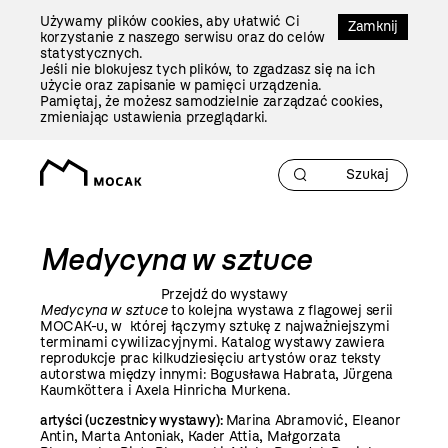
Przejdź
Używamy plików cookies, aby ułatwić Ci
Do
Zamknij
korzystanie z naszego serwisu oraz do celów
Treści
statystycznych.
Jeśli nie blokujesz tych plików, to zgadzasz się na ich
użycie oraz zapisanie w pamięci urządzenia.
Pamiętaj, że możesz samodzielnie zarządzać cookies,
zmieniając ustawienia przeglądarki.
Medycyna w sztuce
Przejdź do wystawy
Medycyna w sztuce
to kolejna wystawa z flagowej serii
MOCAK-u, w której łączymy sztukę z najważniejszymi
terminami cywilizacyjnymi. Katalog wystawy zawiera
reprodukcje prac kilkudziesięciu artystów oraz teksty
autorstwa między innymi: Bogusława Habrata, Jürgena
Kaumköttera i Axela Hinricha Murkena.
artyści (uczestnicy wystawy):
Marina Abramović, Eleanor
Antin, Marta Antoniak, Kader Attia, Małgorzata