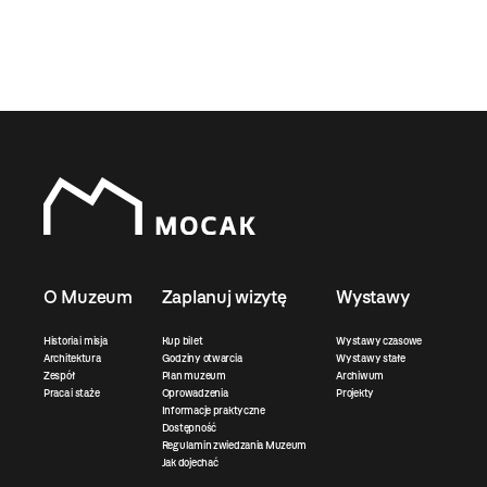
O Muzeum
Zaplanuj wizytę
Wystawy
Historia i misja
Kup bilet
Wystawy czasowe
Architektura
Godziny otwarcia
Wystawy stałe
Zespół
Plan muzeum
Archiwum
Praca i staże
Oprowadzenia
Projekty
Informacje praktyczne
Dostępność
Regulamin zwiedzania Muzeum
Jak dojechać