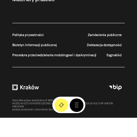
Polityka prywatności
Zamówienia publiczne
Biuletyn informacji publicznej
Deklaracja dostępności
Procedura przeciwdziałania mobbingowi i dyskryminacji
Sygnaliści
Wszystkie prawa zastrzeżone ©
MOCAK
2011-2026
MUZEUM SZTUKI WSPÓŁCZESNEJ W KRAKOWIE MOCAK – INSTYTUCJA KULTURY MIASTA
KRAKOWA
projekt, wykonanie i utrzymanie:
Bonjour.pl