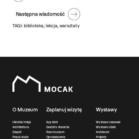
Następna wiadomość
TAGI:
biblioteka
,
lekcja
,
warsztaty
O Muzeum
Zaplanuj wizytę
Wystawy
Historia i misja
Kup bilet
Wystawy czasowe
Architektura
Godziny otwarcia
Wystawy stałe
Zespół
Plan muzeum
Archiwum
Praca i staże
Oprowadzenia
Projekty