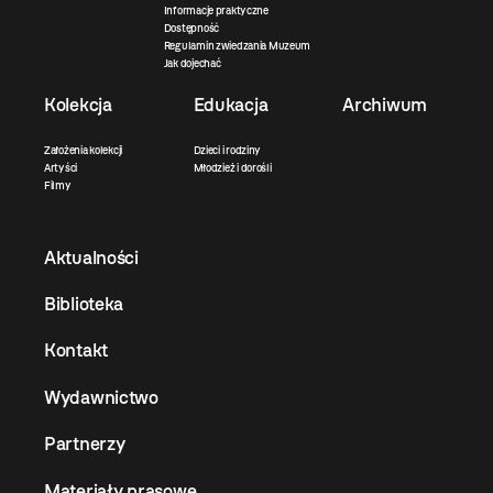
Informacje praktyczne
Dostępność
Regulamin zwiedzania Muzeum
Jak dojechać
Kolekcja
Edukacja
Archiwum
Założenia kolekcji
Dzieci i rodziny
Artyści
Młodzież i dorośli
Filmy
Aktualności
Biblioteka
Kontakt
Wydawnictwo
Partnerzy
Materiały prasowe