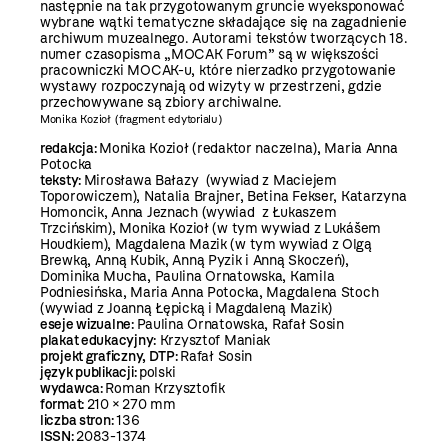
następnie na tak przygotowanym gruncie wyeksponować
wybrane wątki tematyczne składające się na zagadnienie
archiwum muzealnego. Autorami tekstów tworzących 18.
numer czasopisma „MOCAK Forum” są w większości
pracowniczki MOCAK-u, które nierzadko przygotowanie
wystawy rozpoczynają od wizyty w przestrzeni, gdzie
przechowywane są zbiory archiwalne.
Monika Kozioł
(fragment edytorialu)
redakcja:
Monika Kozioł (redaktor naczelna), Maria Anna
Potocka
teksty:
Mirosława Bałazy (wywiad z Maciejem
Toporowiczem), Natalia Brajner, Betina Fekser, Katarzyna
Homoncik, Anna Jeznach (wywiad z Łukaszem
Trzcińskim), Monika Kozioł (w tym wywiad z Lukášem
Houdkiem), Magdalena Mazik (w tym wywiad z Olgą
Brewką, Anną Kubik, Anną Pyzik i Anną Skoczeń),
Dominika Mucha, Paulina Ornatowska, Kamila
Podniesińska, Maria Anna Potocka, Magdalena Stoch
(wywiad z Joanną Łępicką i Magdaleną Mazik)
eseje wizualne:
Paulina Ornatowska, Rafał Sosin
plakat edukacyjny:
Krzysztof Maniak
projekt graficzny, DTP:
Rafał Sosin
język publikacji:
polski
wydawca:
Roman Krzysztofik
format:
210 × 270 mm
liczba stron:
136
ISSN:
2083-1374