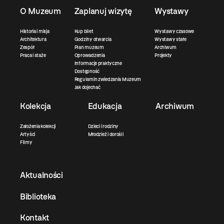
O Muzeum
Zaplanuj wizytę
Wystawy
Historia i misja
Kup bilet
Wystawy czasowe
Architektura
Godziny otwarcia
Wystawy stałe
Zespół
Plan muzeum
Archiwum
Praca i staże
Oprowadzenia
Projekty
Informacje praktyczne
Dostępność
Regulamin zwiedzania Muzeum
Jak dojechać
Kolekcja
Edukacja
Archiwum
Założenia kolekcji
Dzieci i rodziny
Artyści
Młodzież i dorośli
Filmy
Aktualności
Biblioteka
Kontakt