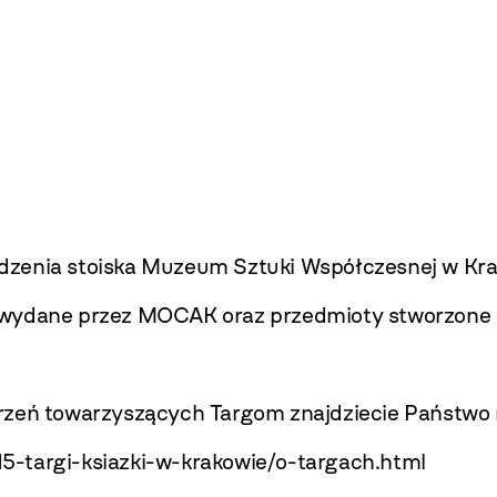
zenia stoiska Muzeum Sztuki Współczesnej w Kra
e wydane przez MOCAK oraz przedmioty stworzone
rzeń towarzyszących Targom znajdziecie Państwo n
/15-targi-ksiazki-w-krakowie/o-targach.html