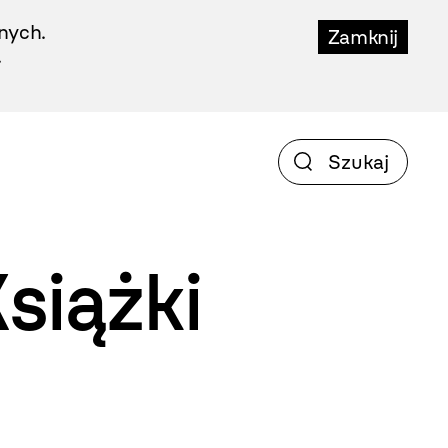
nych.
Zamknij
.
siążki