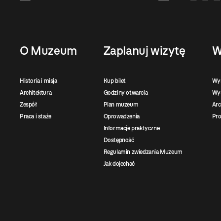
O Muzeum
Zaplanuj wizytę
W
Historia i misja
Kup bilet
Wy
Architektura
Godziny otwarcia
Wys
Zespół
Plan muzeum
Ar
Praca i staże
Oprowadzenia
Pro
Informacje praktyczne
Dostępność
Regulamin zwiedzania Muzeum
Jak dojechać