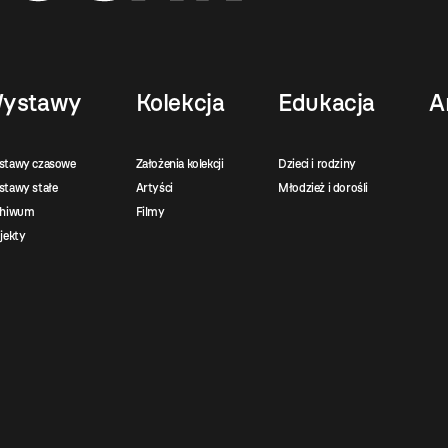
ystawy
Kolekcja
Edukacja
A
stawy czasowe
Założenia kolekcji
Dzieci i rodziny
tawy stałe
Artyści
Młodzież i dorośli
chiwum
Filmy
jekty