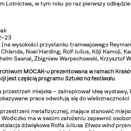
 Lotnictwa, w tym roku po raz pierwszy odbędzie 
iak
2–23
(na wysokości przystanku tramwajowego Reymana, 
Chlanda, Noel Harding, Rolf Julius, Kōji Kamoji, Ka
lhelm Sasnal, Zbigniew Warpechowski, Krzysztof 
i Archiwum MOCAK-u prezentowana w ramach Kraków L
cji jest częścią programu
Sztuka na festiwalu
.
 przestrzeń miejska – zainspirował ideę wystawy, k
Pokazywane prace odwołują się do wieloznaczności 
przestrzeni metafizycznej, mające stanowić miejs
 Wodiczko ma w swoim założeniu zapewnić osobo
stalacja dźwiękowa Rolfa Juliusa
Etwas wind
przen