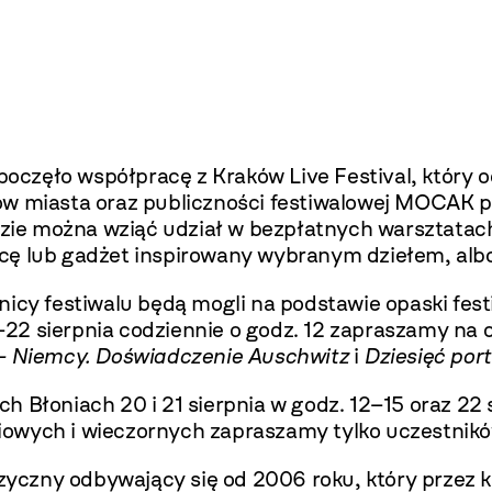
częło współpracę z Kraków Live Festival, który o
ów miasta oraz publiczności festiwalowej MOCAK p
będzie można wziąć udział w bezpłatnych warsztata
cę lub gadżet inspirowany wybranym dziełem, albo
nicy festiwalu będą mogli na podstawie opaski fest
22 sierpnia codziennie o godz. 12 zapraszamy na
l – Niemcy. Doświadczenie Auschwitz
i
Dziesięć por
h Błoniach 20 i 21 sierpnia w godz. 12–15 oraz 22 
owych i wieczornych zapraszamy tylko uczestników
zyczny odbywający się od 2006 roku, który przez kil