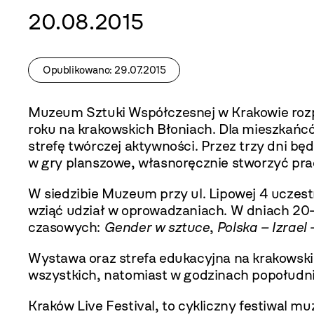
20.08.2015
Opublikowano: 29.07.2015
Muzeum Sztuki Współczesnej w Krakowie rozpo
roku na krakowskich Błoniach. Dla mieszkańc
strefę twórczej aktywności. Przez trzy dni 
w gry planszowe, własnoręcznie stworzyć pra
W siedzibie Muzeum przy ul. Lipowej 4 uczest
wziąć udział w oprowadzaniach. W dniach 20–
czasowych:
Gender w sztuce
,
Polska – Izrae
Wystawa oraz strefa edukacyjna na krakowskic
wszystkich, natomiast w godzinach popołudni
Kraków Live Festival, to cykliczny festiwal mu