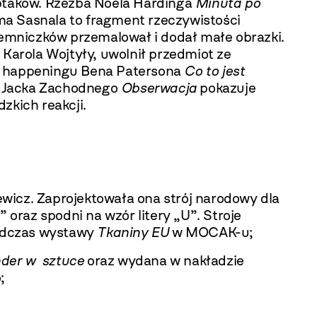
ku ptaków. Rzeźba Noela Hardinga
Minuta po
a Sasnala to fragment rzeczywistości
emniczków przemalował i dodał małe obrazki.
arola Wojtyły, uwolnił przedmiot ze
po happeningu Bena Patersona
Co to jest
ji Jacka Zachodnego
Obserwacja
pokazuje
zkich reakcji.
wicz. Zaprojektowała ona strój narodowy dla
” oraz spodni na wzór litery „U”. Stroje
podczas wystawy
Tkaniny EU
w MOCAK-u;
der w sztuce
oraz wydana w nakładzie
;