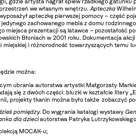
 dżungli, gdzie artysta nagrał śpiew rzadkiego gatun
ą przestrzeń we własnym wnętrzu.
Apteczka
Wilhelm
wyposażył apteczkę pierwszej pomocy – część poj
ę jedynego zachowanego mebla z domu rodzinnego K
o miejsca prezentacji są latawce – pozostałość 
akowskich Błoniach w 2001 roku. Dokumentacja akc
 miejskiej i różnorodność towarzyszących temu lud
będzie można:
cym ubrania autorstwa artystki Małgorzaty Markie
dają się z dwóch części: bluzki w kształcie litery „E
Unii, projekty tkanin można było także zobaczyć 
dzieś pomiędzy
. Do wygrania katalogi wystawy
Gen
nka dla dzieci
autorstwa Patryka Lutrzykowskiego
Kolekcją MOCAK-u;