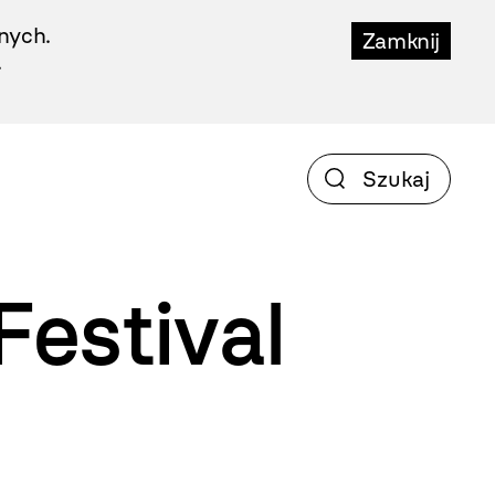
nych.
Zamknij
.
estival