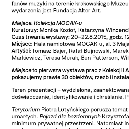
fanów muzyki na terenie krakowskiego Muzeum
wydarzenia jest Fundacja Alter Art.
Miejsce. Kolekcja MOCAK-u
Kuratorzy:
Monika Kozioł, Katarzyna Wincenc
Czas trwania wystawy:
20–22.8.2015, godz. 1
Miejsce:
Hala namiotowa MOCAK-u, al. 3 Maja 
Artyści:
Tomasz Bajer, Rafał Bujnowski, Marek 
Markiewicz, Teresa Murak, Ben Patterson, Wi
Miejsce
to pierwsza wystawa prac z Kolekcji 
pokazujemy prawie 30 obiektów, rzeźb i instala
Teren prezentacji – wydzielona, zaanektowana
doświadczanie, identyfikowanie i określanie. 
Terytorium
Piotra Lutyńskiego porusza temat 
umarłych.
Pojazd dla bezdomnych
Krzysztofa
minimum prywatnej przestrzeni. Natomiast in