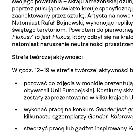
swojego powstania ­­­­­­­­– skraju amazońskiej
poprzez pulsujące światło kreuje specyficzn
zaanektowany przez sztukę. Artysta na nowo 
Natomiast Rafał Bujnowski, wykonując replik
świętego terytorium. Powrotem do pierwotneg
Fluxus? To jest Fluxus
, który odbył się na kr
natomiast naruszenie neutralności przestrzeni
Strefa twórczej aktywności
W godz. 12–19 w strefie twórczej aktywności 
pozować do zdjęcia w monidle prezentują
obywateli Unii Europejskiej. Kostiumy skła
zostały zaprezentowane w kilku krajach 
wykonać pracę na konkurs
Gender jest g
kilkunastu egzemplarzy
Gender. Kolorowa
stworzyć pracę lub gadżet inspirowany 