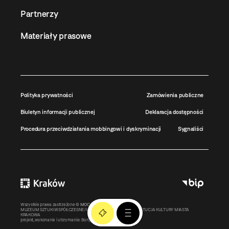
Partnerzy
Materiały prasowe
Polityka prywatności
Zamówienia publiczne
Biuletyn informacji publicznej
Deklaracja dostępności
Procedura przeciwdziałania mobbingowi i dyskryminacji
Sygnaliści
Wszystkie prawa zastrzeżone ©
MOCAK
2011-2026
MUZEUM SZTUKI WSPÓŁCZESNEJ W KRAKOWIE MOCAK – INSTYTUCJA KULTURY MIASTA
KRAKOWA
projekt, wykonanie i utrzymanie:
Bonjour.pl