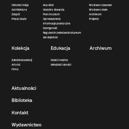
Historia i misja
Kup bilet
Wystawy czasowe
Architektura
Godziny otwarcia
Wystawy stałe
Zespół
Plan muzeum
Archiwum
Praca i staże
Oprowadzenia
Projekty
Informacje praktyczne
Dostępność
Regulamin zwiedzania Muzeum
Jak dojechać
Kolekcja
Edukacja
Archiwum
Założenia kolekcji
Dzieci i rodziny
Artyści
Młodzież i dorośli
Filmy
Aktualności
Biblioteka
Kontakt
Wydawnictwo