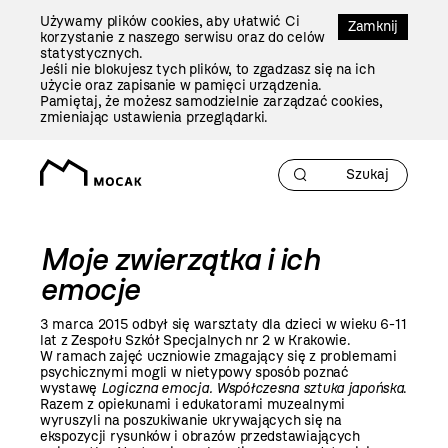
Przejdź
Używamy plików cookies, aby ułatwić Ci
Do
Zamknij
korzystanie z naszego serwisu oraz do celów
Treści
statystycznych.
Jeśli nie blokujesz tych plików, to zgadzasz się na ich
użycie oraz zapisanie w pamięci urządzenia.
Pamiętaj, że możesz samodzielnie zarządzać cookies,
zmieniając ustawienia przeglądarki.
Moje zwierzątka i ich
emocje
3 marca 2015 odbył się warsztaty dla dzieci w wieku 6-11
lat z Zespołu Szkół Specjalnych nr 2 w Krakowie.
W ramach zajęć uczniowie zmagający się z problemami
psychicznymi mogli w nietypowy sposób poznać
wystawę
Logiczna emocja. Współczesna sztuka japońska
.
Razem z opiekunami i edukatorami muzealnymi
wyruszyli na poszukiwanie ukrywających się na
ekspozycji rysunków i obrazów przedstawiających