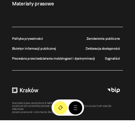
Materiały prasowe
Polityka prywatności
Zamówienia publiczne
Biuletyn informacji publicznej
Deklaracja dostępności
Procedura przeciwdziałania mobbingowi i dyskryminacji
Sygnaliści
Wszystkie prawa zastrzeżone ©
MOCAK
2011-2026
MUZEUM SZTUKI WSPÓŁCZESNEJ W KRAKOWIE MOCAK – INSTYTUCJA KULTURY MIASTA
KRAKOWA
projekt, wykonanie i utrzymanie:
Bonjour.pl