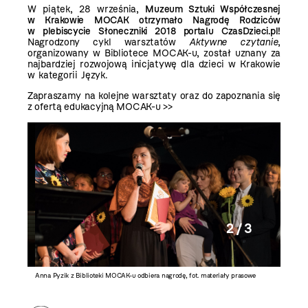
W piątek, 28 września,
Muzeum Sztuki Współczesnej
w Krakowie MOCAK otrzymało Nagrodę Rodziców
w plebiscycie Słoneczniki 2018
portalu
CzasDzieci.pl
!
Nagrodzony cykl warsztatów
Aktywne czytanie
,
organizowany w Bibliotece MOCAK-u, został uznany za
najbardziej rozwojową inicjatywę dla dzieci w Krakowie
w kategorii Język.
Zapraszamy na kolejne warsztaty oraz do
zapoznania się
z ofertą edukacyjną MOCAK-u >>
2 / 3
Anna Pyzik z Biblioteki MOCAK-u odbiera nagrodę, fot. materiały prasowe
fot. mate