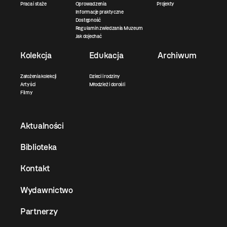
Praca i staże
Oprowadzenia
Projekty
Informacje praktyczne
Dostępność
Regulamin zwiedzania Muzeum
Jak dojechać
Kolekcja
Edukacja
Archiwum
Założenia kolekcji
Dzieci i rodziny
Artyści
Młodzież i dorośli
Filmy
Aktualności
Biblioteka
Kontakt
Wydawnictwo
Partnerzy