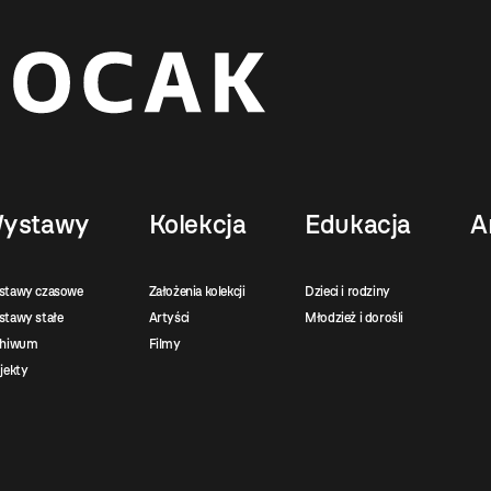
ystawy
Kolekcja
Edukacja
A
stawy czasowe
Założenia kolekcji
Dzieci i rodziny
tawy stałe
Artyści
Młodzież i dorośli
chiwum
Filmy
jekty