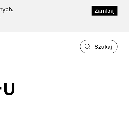
nych.
Zamknij
.
-u