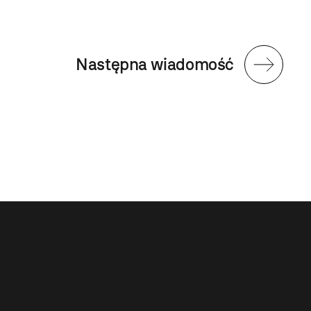
Biblio
Następna wiadomość