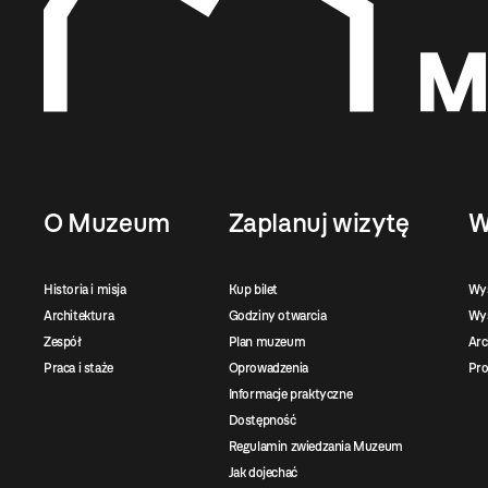
O Muzeum
Zaplanuj wizytę
W
Historia i misja
Kup bilet
Wy
Architektura
Godziny otwarcia
Wys
Zespół
Plan muzeum
Ar
Praca i staże
Oprowadzenia
Pro
Informacje praktyczne
Dostępność
Regulamin zwiedzania Muzeum
Jak dojechać