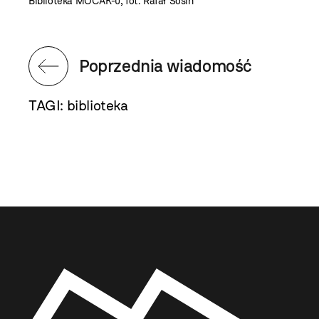
Biblioteka MOCAK-u, fot. Rafał Sosin
Poprzednia wiadomość
TAGI:
biblioteka