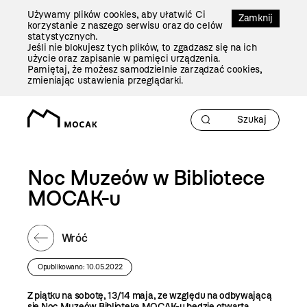
Przejdź
Używamy plików cookies, aby ułatwić Ci
Do
Zamknij
korzystanie z naszego serwisu oraz do celów
Treści
statystycznych.
Jeśli nie blokujesz tych plików, to zgadzasz się na ich
użycie oraz zapisanie w pamięci urządzenia.
Pamiętaj, że możesz samodzielnie zarządzać cookies,
zmieniając ustawienia przeglądarki.
Noc Muzeów w Bibliotece
MOCAK-u
Wróć
Opublikowano: 10.05.2022
Z piątku na sobotę, 13/14 maja, ze względu na odbywającą
się Noc Muzeów Biblioteka MOCAK-u będzie otwarta