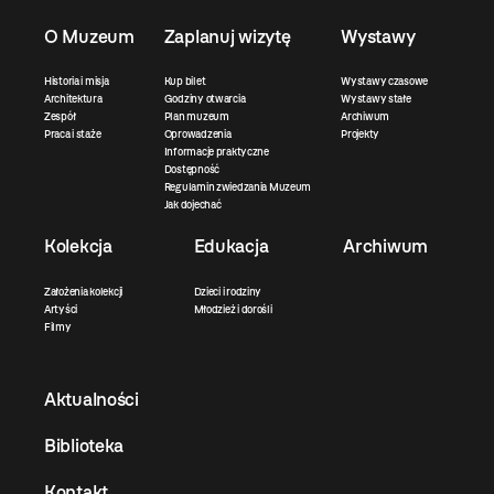
O Muzeum
Zaplanuj wizytę
Wystawy
Historia i misja
Kup bilet
Wystawy czasowe
Architektura
Godziny otwarcia
Wystawy stałe
Zespół
Plan muzeum
Archiwum
Praca i staże
Oprowadzenia
Projekty
Informacje praktyczne
Dostępność
Regulamin zwiedzania Muzeum
Jak dojechać
Kolekcja
Edukacja
Archiwum
Założenia kolekcji
Dzieci i rodziny
Artyści
Młodzież i dorośli
Filmy
Aktualności
Biblioteka
Kontakt