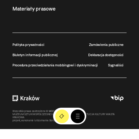
Materiały prasowe
Polityka prywatności
Zamówienia publiczne
Biuletyn informacji publicznej
Deklaracja dostępności
Procedura przeciwdziałania mobbingowi i dyskryminacji
Sygnaliści
Wszystkie prawa zastrzeżone ©
MOCAK
2011-2026
MUZEUM SZTUKI WSPÓŁCZESNEJ W KRAKOWIE MOCAK – INSTYTUCJA KULTURY MIASTA
KRAKOWA
projekt, wykonanie i utrzymanie:
Bonjour.pl