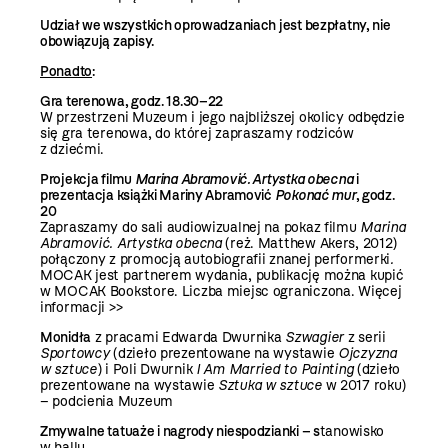
Udział we wszystkich oprowadzaniach jest bezpłatny, nie
obowiązują zapisy.
Ponadto
:
Gra terenowa, godz. 18.30–22
W przestrzeni Muzeum i jego najbliższej okolicy odbędzie
się gra terenowa, do której zapraszamy rodziców
z dziećmi.
Projekcja filmu
Marina Abramović. Artystka obecna
i
prezentacja książki Mariny Abramović
Pokonać mur
, godz.
20
Zapraszamy do sali audiowizualnej na pokaz filmu
Marina
Abramović. Artystka obecna
(reż. Matthew Akers, 2012)
połączony z promocją autobiografii znanej performerki
.
MOCAK jest partnerem wydania, publikację można kupić
w MOCAK Bookstore. Liczba miejsc ograniczona.
Więcej
informacji >>
Monidła
z pracami Edwarda Dwurnika
Szwagier
z serii
Sportowcy
(dzieło prezentowane na wystawie
Ojczyzna
w sztuce
) i Poli Dwurnik
I Am Married to Painting
(dzieło
prezentowane na wystawie
Sztuka w sztuce
w 2017 roku)
– podcienia Muzeum
Zmywalne tatuaże i nagrody niespodzianki – s
tanowisko
w hallu