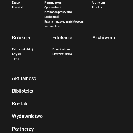
Zespół
Plan muzeum
Archiwum
Praca i staże
Oprowadzenia
Projekty
Informacje praktyczne
Dostępność
Regulamin zwiedzania Muzeum
Jak dojechać
Kolekcja
Edukacja
Archiwum
Założenia kolekcji
Dzieci i rodziny
Artyści
Młodzież i dorośli
Filmy
Aktualności
Biblioteka
Kontakt
Wydawnictwo
Partnerzy