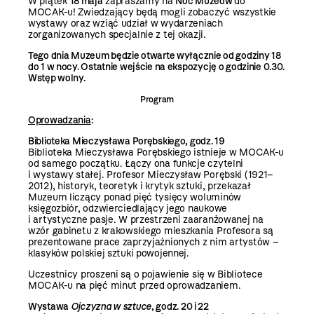
W
piątek
18 maja
zapraszamy na
Noc Muzeów
do
MOCAK-u! Zwiedzający będą mogli zobaczyć
wszystkie
wystawy
oraz wziąć udział w wydarzeniach
zorganizowanych specjalnie z tej okazji.
Tego dnia Muzeum będzie otwarte wyłącznie od godziny 18
do 1 w nocy. Ostatnie wejście na ekspozycję o godzinie 0.30.
Wstęp wolny.
Program
Oprowadzania
:
Biblioteka Mieczysława Porębskiego, godz. 19
Biblioteka Mieczysława Porębskiego istnieje w MOCAK-u
od samego początku. Łączy ona funkcje czytelni
i wystawy stałej. Profesor Mieczysław Porębski (1921–
2012), historyk, teoretyk i krytyk sztuki, przekazał
Muzeum liczący ponad pięć tysięcy woluminów
księgozbiór, odzwierciedlający jego naukowe
i artystyczne pasje. W przestrzeni zaaranżowanej na
wzór gabinetu z krakowskiego mieszkania Profesora są
prezentowane prace zaprzyjaźnionych z nim artystów –
klasyków polskiej sztuki powojennej.
Uczestnicy proszeni są o pojawienie się w Bibliotece
MOCAK-u na pięć minut przed oprowadzaniem.
Wystawa
Ojczyzna w sztuce
,
godz. 20 i 22