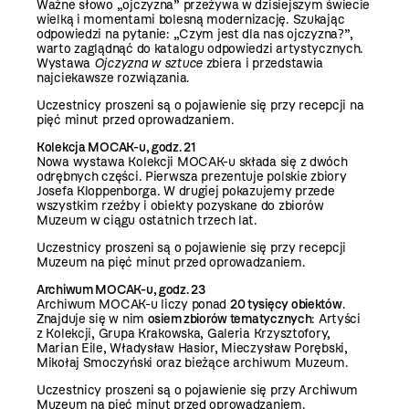
Ważne słowo „ojczyzna” przeżywa w dzisiejszym świecie
wielką i momentami bolesną modernizację. Szukając
odpowiedzi na pytanie: „Czym jest dla nas ojczyzna?”,
warto zaglądnąć do katalogu odpowiedzi artystycznych.
Wystawa
Ojczyzna w sztuce
zbiera i przedstawia
najciekawsze rozwiązania.
Uczestnicy proszeni są o pojawienie się przy recepcji na
pięć minut przed oprowadzaniem.
Kolekcja MOCAK-u, godz. 21
Nowa wystawa Kolekcji MOCAK-u składa się z dwóch
odrębnych części. Pierwsza prezentuje polskie zbiory
Josefa Kloppenborga. W drugiej pokazujemy przede
wszystkim rzeźby i obiekty pozyskane do zbiorów
Muzeum w ciągu ostatnich trzech lat.
Uczestnicy proszeni są o pojawienie się przy recepcji
Muzeum na pięć minut przed oprowadzaniem.
Archiwum MOCAK-u, godz. 23
Archiwum MOCAK-u liczy ponad
20 tysięcy obiektów
.
Znajduje się w nim
osiem zbiorów tematycznych
: Artyści
z Kolekcji, Grupa Krakowska, Galeria Krzysztofory,
Marian Eile, Władysław Hasior, Mieczysław Porębski,
Mikołaj Smoczyński oraz bieżące archiwum Muzeum.
Uczestnicy proszeni są o pojawienie się przy Archiwum
Muzeum na pięć minut przed oprowadzaniem.