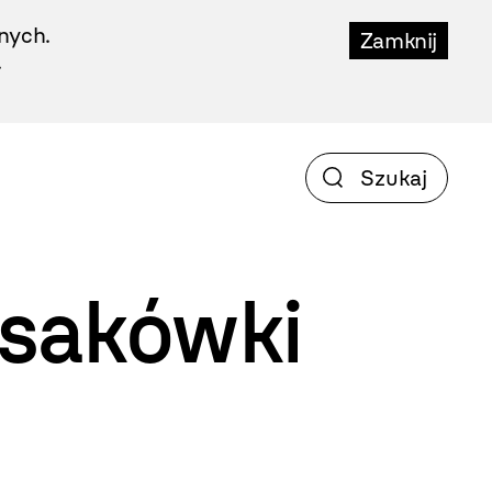
nych.
Zamknij
.
ssakówki