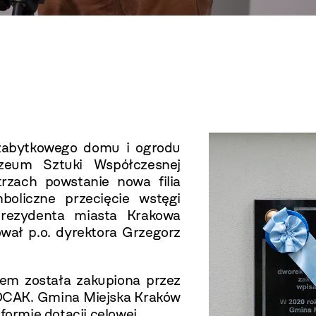
 zabytkowego domu i ogrodu
zeum Sztuki Współczesnej
ach powstanie nowa filia
oliczne przecięcie wstęgi
 prezydenta miasta Krakowa
wał p.o. dyrektora Grzegorz
em została zakupiona przez
OCAK. Gmina Miejska Kraków
formie dotacji celowej.