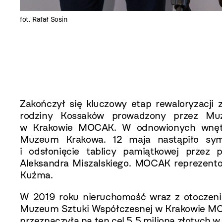
fot. Rafał Sosin
Zakończył się kluczowy etap rewaloryzacji
rodziny Kossaków prowadzony przez Mu
w Krakowie MOCAK. W odnowionych wnętrz
Muzeum Krakowa. 12 maja nastąpiło symb
i odsłonięcie tablicy pamiątkowej przez
Aleksandra Miszalskiego. MOCAK reprezento
Kuźma.
W 2019 roku nieruchomość wraz z otoczeni
Muzeum Sztuki Współczesnej w Krakowie M
przeznaczyła na ten cel 5,5 miliona złotych w 