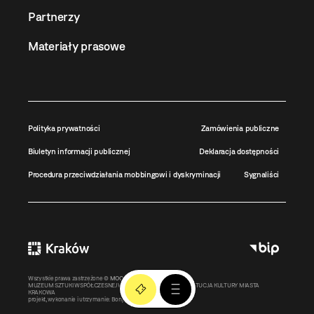
Partnerzy
Materiały prasowe
Polityka prywatności
Zamówienia publiczne
Biuletyn informacji publicznej
Deklaracja dostępności
Procedura przeciwdziałania mobbingowi i dyskryminacji
Sygnaliści
Wszystkie prawa zastrzeżone ©
MOCAK
2011-2026
MUZEUM SZTUKI WSPÓŁCZESNEJ W KRAKOWIE MOCAK – INSTYTUCJA KULTURY MIASTA
KRAKOWA
projekt, wykonanie i utrzymanie:
Bonjour.pl