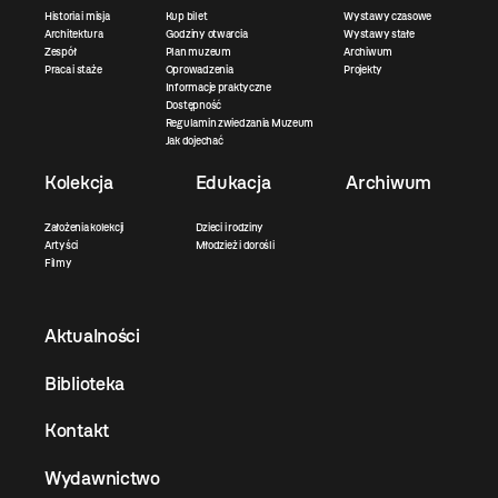
Historia i misja
Kup bilet
Wystawy czasowe
Architektura
Godziny otwarcia
Wystawy stałe
Zespół
Plan muzeum
Archiwum
Praca i staże
Oprowadzenia
Projekty
Informacje praktyczne
Dostępność
Regulamin zwiedzania Muzeum
Jak dojechać
Kolekcja
Edukacja
Archiwum
Założenia kolekcji
Dzieci i rodziny
Artyści
Młodzież i dorośli
Filmy
Aktualności
Biblioteka
Kontakt
Wydawnictwo