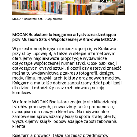
2 / 4
MOCAK Bookstore, fot. F. Gąsiorowski
MOCAK Bo
MOCAK Bookstore to księgarnia artystyczna działająca
przy Muzeum Sztuki Współczesnej w Krakowie MOCAK.
W przestronnej księgarni mieszczącej się w Krakowie
przy ulicy Lipowej 4, a także w sklepie internetowym
oferujemy najciekawsze propozycje wydawnicze
dotyczące współczesnej humanistyki. Obok publikacji
dotyczących krytyki sztuki, filozofii czy estetyki znaleźć
można tu wydawnictwa z zakresu fotografii, designu,
mody, filmu, muzyki, architektury oraz nowych mediów.
Księgarnia ma także dobrze zaopatrzony dział publikacji
dla dzieci i młodzieży oraz rozbudowaną sekcję
komiksów.
W ofercie MOCAK Bookstore znajduje się kilkadziesiąt
tytułów prasowych, prowadzimy także prenumeratę
czasopism dla naszych klientów. Na indywidualne
zamówienie sprowadzamy książki spoza stałej oferty,
wyszukujemy książki odpowiadające zapotrzebowaniu
klienta.
Księgarnia prowadzi także sprzedaż przedmiotów