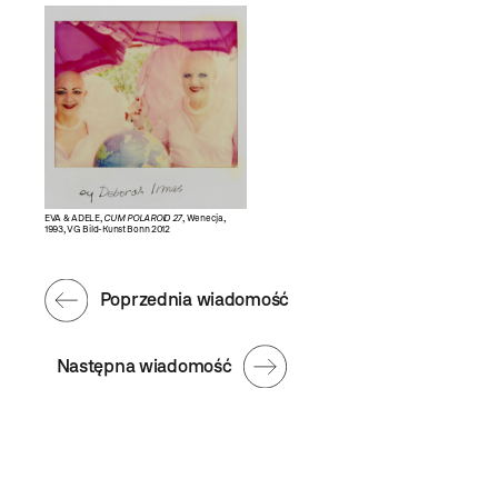
EVA & ADELE,
CUM POLAROID 27
, Wenecja,
1993, VG Bild-Kunst Bonn 2012
Poprzednia wiadomość
Następna wiadomość