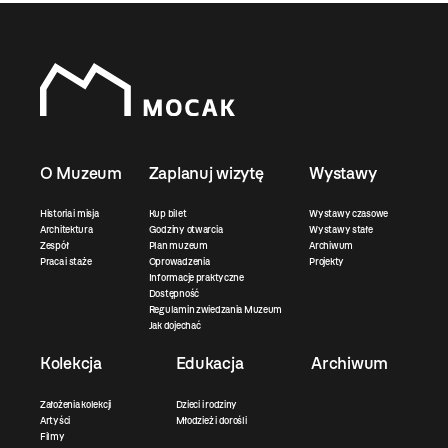
O Muzeum
Zaplanuj wizytę
Wystawy
Historia i misja
Kup bilet
Wystawy czasowe
Architektura
Godziny otwarcia
Wystawy stałe
Zespół
Plan muzeum
Archiwum
Praca i staże
Oprowadzenia
Projekty
Informacje praktyczne
Dostępność
Regulamin zwiedzania Muzeum
Jak dojechać
Kolekcja
Edukacja
Archiwum
Założenia kolekcji
Dzieci i rodziny
Artyści
Młodzież i dorośli
Filmy