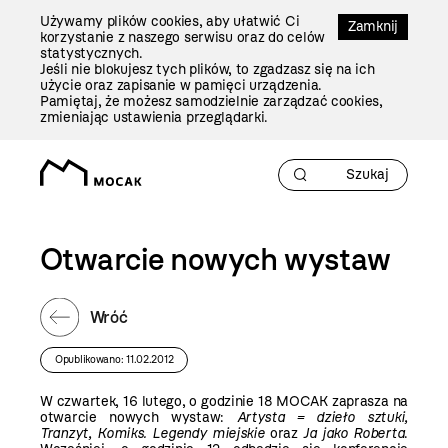
Przejdź
Używamy plików cookies, aby ułatwić Ci
Do
Zamknij
korzystanie z naszego serwisu oraz do celów
Treści
statystycznych.
Jeśli nie blokujesz tych plików, to zgadzasz się na ich
użycie oraz zapisanie w pamięci urządzenia.
Pamiętaj, że możesz samodzielnie zarządzać cookies,
zmieniając ustawienia przeglądarki.
Otwarcie nowych wystaw
Wróć
Opublikowano: 11.02.2012
W czwartek, 16 lutego, o godzinie 18 MOCAK zaprasza na
otwarcie nowych wystaw:
Artysta = dzieło sztuki,
Tranzyt, Komiks. Legendy miejskie
oraz
Ja jako Roberta
.