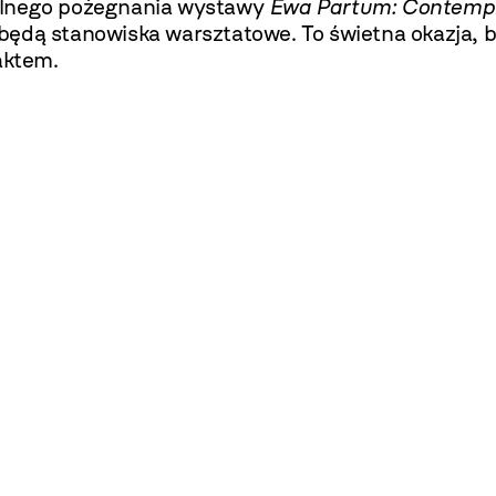
ólnego pożegnania wystawy
Ewa Partum: Contempl
ędą stanowiska warsztatowe. To świetna okazja, by
aktem.