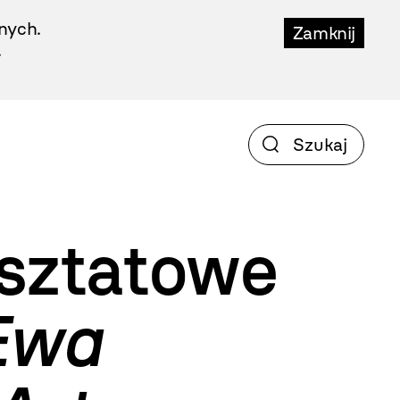
nych.
Zamknij
.
sztatowe
Ewa