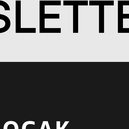
S
LETT