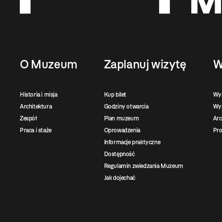
O Muzeum
Zaplanuj wizytę
W
Historia i misja
Kup bilet
Wy
Architektura
Godziny otwarcia
Wys
Zespół
Plan muzeum
Ar
Praca i staże
Oprowadzenia
Pro
Informacje praktyczne
Dostępność
Regulamin zwiedzania Muzeum
Jak dojechać