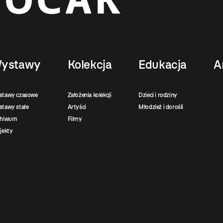
ystawy
Kolekcja
Edukacja
A
stawy czasowe
Założenia kolekcji
Dzieci i rodziny
tawy stałe
Artyści
Młodzież i dorośli
chiwum
Filmy
jekty