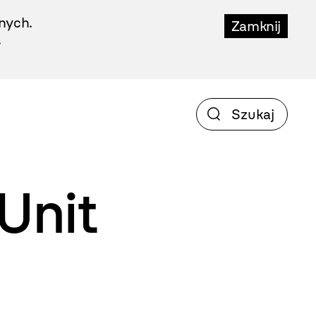
nych.
Zamknij
.
Unit