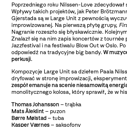
Poprzedniego roku Nilssen-Love zdecydował si
Wpływy takich projektów, jak Peter Brötzman
Gjerstada są w Large Unit z pewnością wycz
improwizowanej. Na pierwszą płytę grupy,
Fir
Nagranie rozeszło się błyskawicznie. Kolej
Znalazł się na nim zapis koncertów z tournée
Jazzfestival i na festiwalu Blow Out w Oslo. 
odpowiedź na tradycyjne big bandy.
W muzyce
perkusji.
Kompozycje Large Unit sa dziełem Paala Nil
dryfować w stronę improwizacji, eksperymentó
zespół emanuje na scenie niesamowitą energią
monolitycznego kolosa, który sprawił, że w hi
Thomas Johansson
– trąbka
Mats Äleklint
– puzon
Børre Mølstad
– tuba
Kasper Værnes
– saksofony