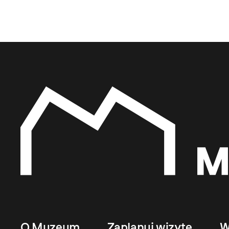
O Muzeum
Zaplanuj wizytę
W