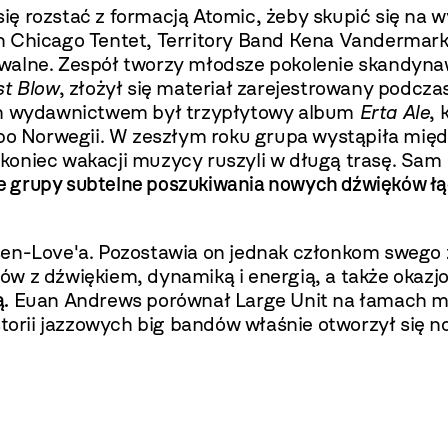
ę rozstać z formacją Atomic, żeby skupić się na w
n Chicago Tentet, Territory Band Kena Vandermark
uwalne. Zespół tworzy młodsze pokolenie skandyna
st Blow
, złożył się materiał zarejestrowany podcza
nym wydawnictwem był trzypłytowy album
Erta Ale
, 
 po Norwegii. W zeszłym roku grupa wystąpiła mię
Po koniec wakacji muzycy ruszyli w długą trasę. Sam
 grupy subtelne poszukiwania nowych dźwięków łą
ssen-Love'a. Pozostawia on jednak członkom swego
w z dźwiękiem, dynamiką i energią, a także okazjon
.
Euan Andrews porównał Large Unit na łamach ma
storii jazzowych big bandów właśnie otworzył się n