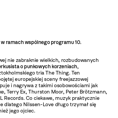
rt w ramach wspólnego programu 10.
wej nie zabraknie wielkich, rozbudowanych
erkusista o punkowych korzeniach
,
ztokholmskiego tria The Thing. Ten
ojętej europejskiej sceny freejazzowej
puje i nagrywa z takimi osobowościami jak
, Terry Ex, Thurston Moor, Peter Brötzmann,
NL Records. Co ciekawe, muzyk praktycznie
e dlatego Nilssen-Love długo trzymał się
eż jego ojciec.