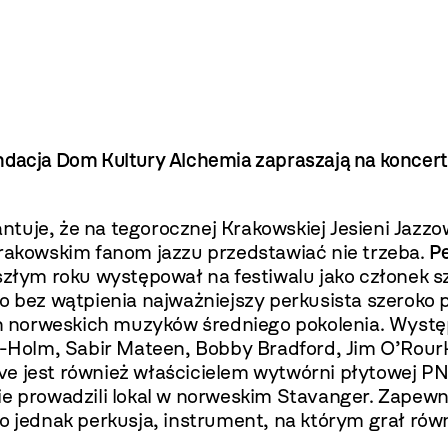
undacja Dom Kultury Alchemia zapraszają na konce
tuje, że na tegorocznej Krakowskiej Jesieni Jazzo
akowskim fanom jazzu przedstawiać nie trzeba.
P
szłym roku występował na festiwalu jako członek s
o bez wątpienia najważniejszy perkusista szeroko p
ych norweskich muzyków średniego pokolenia. Wystę
Holm, Sabir Mateen, Bobby Bradford, Jim O’Rourke
ve jest również właścicielem wytwórni płytowej P
ie prowadzili lokal w norweskim Stavanger. Zapewn
o jednak perkusja, instrument, na którym grał równi