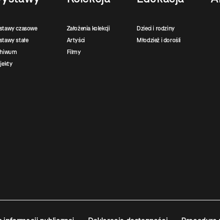
stawy czasowe
Założenia kolekcji
Dzieci i rodziny
tawy stałe
Artyści
Młodzież i dorośli
chiwum
Filmy
jekty