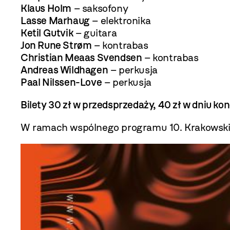
Klaus Holm
– saksofony
Lasse Marhaug
– elektronika
Ketil Gutvik
– guitara
Jon Rune Strøm
– kontrabas
Christian Meaas Svendsen
– kontrabas
Andreas Wildhagen
– perkusja
Paal Nilssen-Love
– perkusja
Bilety 30 zł w przedsprzedaży, 40 zł w dniu ko
W ramach wspólnego programu 10. Krakowskiej