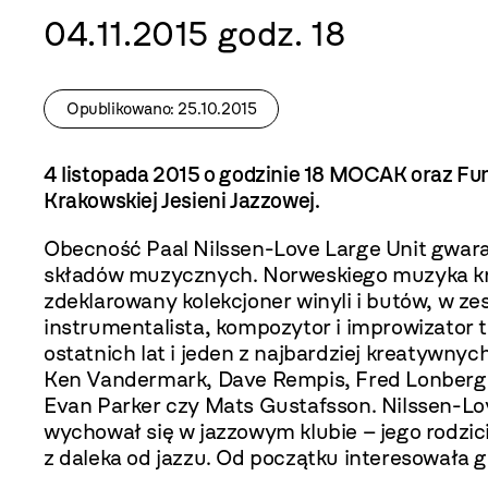
04.11.2015 godz. 18
Opublikowano: 25.10.2015
4 listopada 2015 o godzinie 18 MOCAK oraz F
Krakowskiej Jesieni Jazzowej.
Obecność Paal Nilssen-Love Large Unit gwaran
składów muzycznych. Norweskiego muzyka kr
zdeklarowany kolekcjoner winyli i butów, w ze
instrumentalista, kompozytor i improwizator t
ostatnich lat i jeden z najbardziej kreatywn
Ken Vandermark, Dave Rempis, Fred Lonberg-
Evan Parker czy Mats Gustafsson. Nilssen-Lo
wychował się w jazzowym klubie – jego rodzic
z daleka od jazzu. Od początku interesowała g