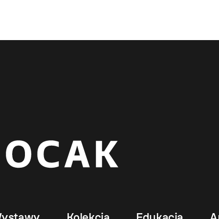
ystawy
Kolekcja
Edukacja
A