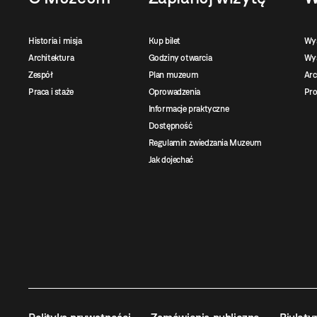
Historia i misja
Kup bilet
Wy
Architektura
Godziny otwarcia
Wys
Zespół
Plan muzeum
Ar
Praca i staże
Oprowadzenia
Pro
Informacje praktyczne
Dostępność
Regulamin zwiedzania Muzeum
Jak dojechać