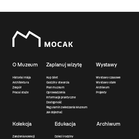
O Muzeum
Zaplanuj wizytę
Wystawy
Historia i misja
Kup bilet
Wystawy czasowe
Architektura
Godziny otwarcia
Wystawy stałe
Zespół
Plan muzeum
Archiwum
Praca i staże
Oprowadzenia
Projekty
Informacje praktyczne
Dostępność
Regulamin zwiedzania Muzeum
Jak dojechać
Kolekcja
Edukacja
Archiwum
Założenia kolekcji
Dzieci i rodziny