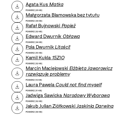
Agata Kus
Matka
POBIERZ [29 KB]
Małgorzata Blamowska bez tytułu
POBIERZ [34 KB]
Rafał Bujnowski
Papież
POBIERZ [32 KB]
Edward Dwurnik
Obława
POBIERZ [34 KB]
Pola Dwurnik
Litości!
POBIERZ [35 KB]
Kamil Kukla
15ZIO
POBIERZ [32 KB]
Marcin Maciejowski
Elżbieta Jaworowicz
rozwiązuje problemy
POBIERZ [16 KB]
Laura Pawela
Could not find myself
POBIERZ [31 KB]
Jadwiga Sawicka
Narodowy Wyborowa
POBIERZ [32 KB]
Jakub Julian Ziółkowski
Jaskinia Darwina
POBIERZ [36 KB]